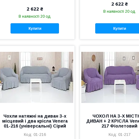
2 622 ₴
2 622 ₴
В наявності 20 од.
В наявності 20 од.
Купити
Купити
Чохли натяжні на диван 3-х
ЧОХОЛ НА 3-Х МІСТ
місцевий і два крісла Venera
ДИВАН + 2 КРІСЛА Vene
01-216 (універсальні) Сірий
217 Фіолетовий
01-216
01-217