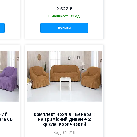
2 622 ₴
В наявності 30 од.
Купити
НИЙ
Комплект чохлів "Венера":
ra 01-
на тримісний диван + 2
крісла, Коричневий
01-219