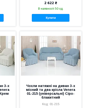
2 622 ₴
В наявності 50 од.
Купити
н 3-х
Чохли натяжні на диван 3-х
Venera
місний та два крісла Venera
 Крем
01-215 (універсальні) Сіро-
блакитний
01-215