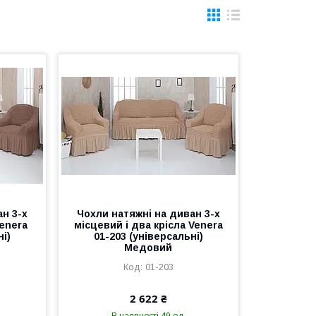
н 3-х
Чохли натяжні на диван 3-х
Venera
місцевий і два крісла Venera
ні)
01-203 (універсальні)
Медовий
01-203
2 622 ₴