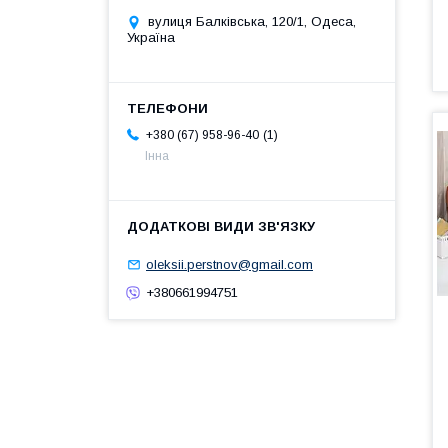
вулиця Балківська, 120/1, Одеса,
Україна
1
+380 (67) 958-96-40
Інна
oleksii.perstnov@gmail.com
+380661994751