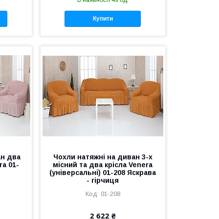
В наявності 49 од.
Купити
ан два
Чохли натяжні на диван 3-х
ra 01-
місний та два крісла Venera
(універсальні) 01-208 Яскрава
- гірчиця
01-208
2 622 ₴