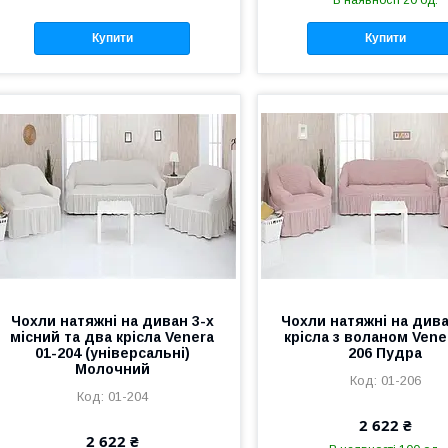
В наявності 20 од.
Купити
Купити
Чохли натяжні на диван 3-х
Чохли натяжні на див
місний та два крісла Venera
крісла з воланом Vene
01-204 (універсальні)
206 Пудра
Молочний
01-206
01-204
2 622 ₴
2 622 ₴