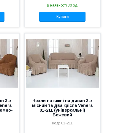
В наявності 30 од.
Купити
н 3-х
Чохли натяжні на диван 3-х
Venera
місний та два крісла Venera
Темно-
01-211 (універсальні)
Бежевий
01-211