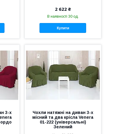
2 622 ₴
В наявності 30 од.
Купити
н 3-х
Чохли натяжні на диван 3-х
Venera
місний та два крісла Venera
 Бордо
01-222 (універсальні)
Зелений