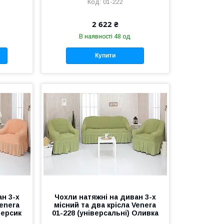
01-222
2 622 ₴
В наявності 48 од.
Купити
н 3-х
Чохли натяжні на диван 3-х
Venera
місний та два крісла Venera
Персик
01-228 (універсальні) Оливка