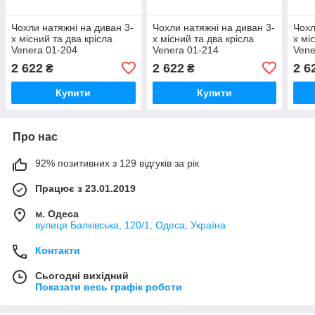
Чохли натяжні на диван 3-
Чохли натяжні на диван 3-
Чохл
х місний та два крісла
х місний та два крісла
х мі
Venera 01-204
Venera 01-214
Vene
(універсальні) Молочний
(універсальні) Крем
221(
2 622
2 622
2 6
₴
₴
Купити
Купити
Про нас
92% позитивних з 129 відгуків за рік
Працює з 23.01.2019
м. Одеса
вулиця Балківська, 120/1, Одеса, Україна
Контакти
Сьогодні вихідний
Показати весь графік роботи