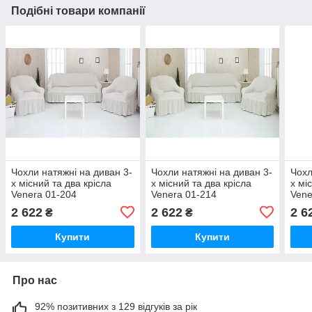
Подібні товари компанії
Чохли натяжні на диван 3-
Чохли натяжні на диван 3-
Чохл
х місний та два крісла
х місний та два крісла
х мі
Venera 01-204
Venera 01-214
Vene
(універсальні) Молочний
(універсальні) Крем
221(
2 622
2 622
2 6
₴
₴
Купити
Купити
Про нас
92% позитивних з 129 відгуків за рік