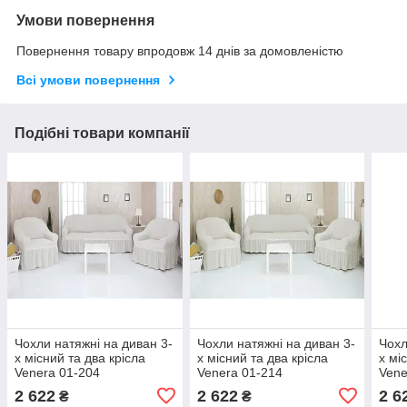
Умови повернення
Повернення товару впродовж 14 днів за домовленістю
Всі умови повернення
Подібні товари компанії
Чохли натяжні на диван 3-
Чохли натяжні на диван 3-
Чохл
х місний та два крісла
х місний та два крісла
х мі
Venera 01-204
Venera 01-214
Vene
(універсальні) Молочний
(універсальні) Крем
221(
2 622
2 622
2 6
₴
₴