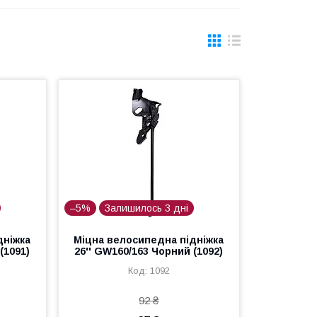
–5%
Залишилось 3 дні
дніжка
Міцна велосипедна підніжка
(1091)
26'' GW160/163 Чорний (1092)
1092
92 ₴