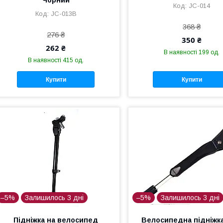
Чорний
JC-014
JC-013B
368 ₴
276 ₴
350 ₴
262 ₴
В наявності 199 од.
В наявності 415 од.
Купити
Купити
–5%
Залишилось 3 дні
–5%
Залишилось 3 дні
Підніжка на велосипед
Велосипедна підніжка