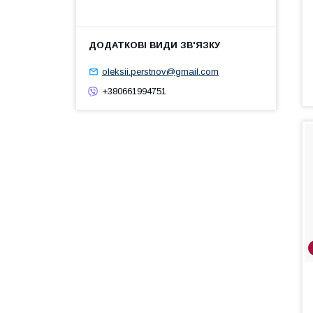
oleksii.perstnov@gmail.com
+380661994751