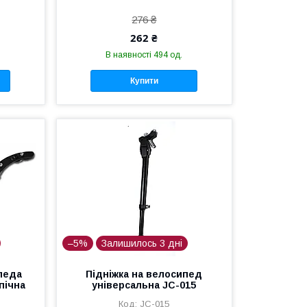
276 ₴
262 ₴
В наявності 494 од.
Купити
–5%
Залишилось 3 дні
педа
Підніжка на велосипед
опічна
універсальна JC-015
JC-015