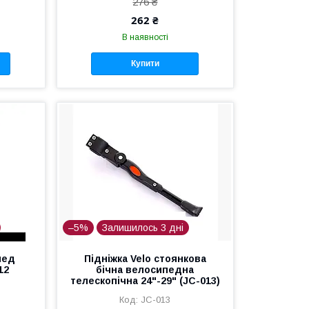
276 ₴
262 ₴
В наявності
Купити
–5%
Залишилось 3 дні
пед
Підніжка Velo стоянкова
12
бічна велосипедна
телескопічна 24"-29" (JC-013)
JC-013