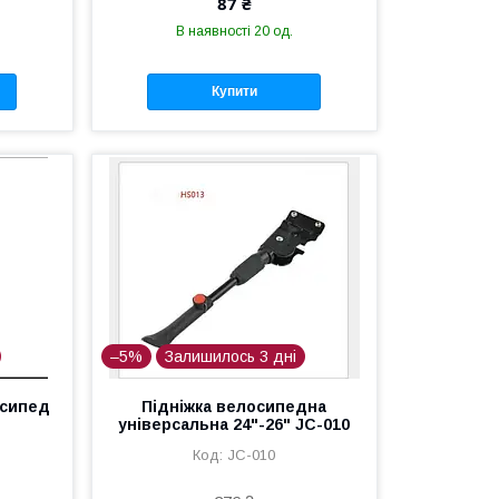
87 ₴
В наявності 20 од.
Купити
–5%
Залишилось 3 дні
осипед
Підніжка велосипедна
універсальна 24"-26" JC-010
JC-010