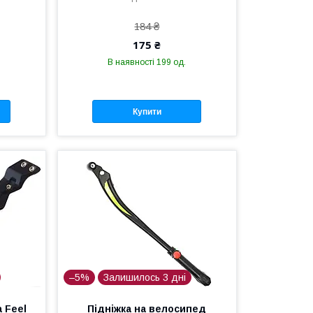
184 ₴
175 ₴
В наявності 199 од.
Купити
–5%
Залишилось 3 дні
 Feel
Підніжка на велосипед