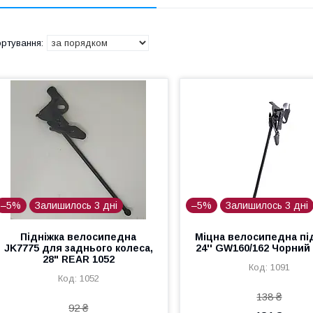
–5%
Залишилось 3 дні
–5%
Залишилось 3 дні
Підніжка велосипедна
Міцна велосипедна пі
JK7775 для заднього колеса,
24'' GW160/162 Чорний 
28" REAR 1052
1091
1052
138 ₴
92 ₴