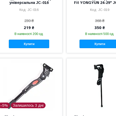
універсальна JC-016
Fit YONGYUN 24-29" J
JC-016
JC-019
230 ₴
368 ₴
219 ₴
350 ₴
В наявності 200 од.
В наявності 500 од.
Купити
Купити
–5%
Залишилось 3 дні