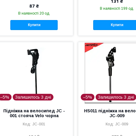
131 ₴
87 ₴
В наявності 199 од.
В наявності 20 од.
Купити
Купити
–5%
Залишилось 3 дні
–5%
Залишилось 3 дні
Підніжка на велосипед JC -
HS011 підніжка на вел
001 стояча Velo чорна
JC-009
JC-001
JC-009