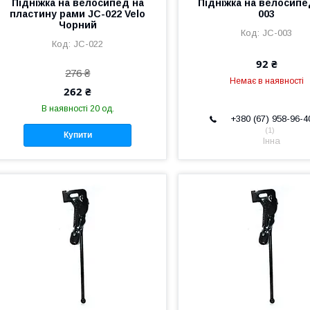
Підніжка на велосипед на
Підніжка на велосипе
пластину рами JC-022 Velo
003
Чорний
JC-003
JC-022
92 ₴
276 ₴
Немає в наявності
262 ₴
В наявності 20 од.
+380 (67) 958-96-4
1
Купити
Інна