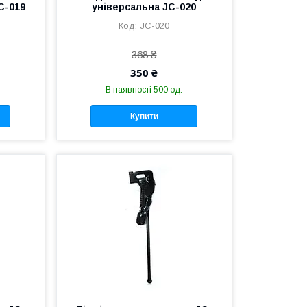
C-019
універсальна JC-020
JC-020
368 ₴
350 ₴
В наявності 500 од.
Купити