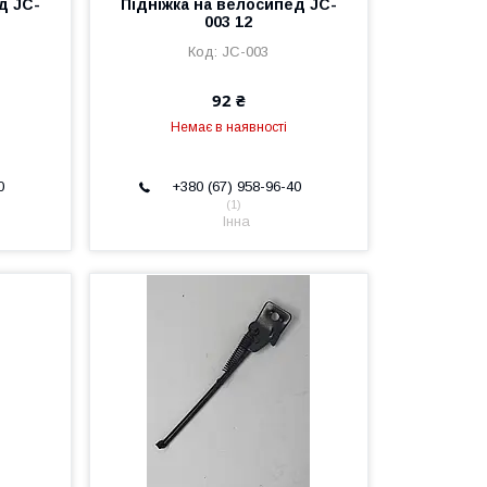
д JC-
Підніжка на велосипед JC-
003 12
JC-003
92 ₴
Немає в наявності
0
+380 (67) 958-96-40
1
Інна