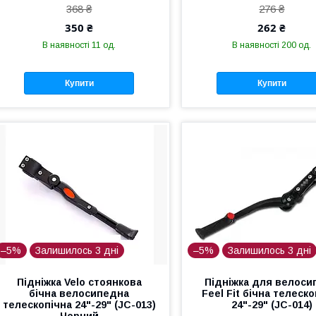
368 ₴
276 ₴
350 ₴
262 ₴
В наявності 11 од.
В наявності 200 од.
Купити
Купити
–5%
Залишилось 3 дні
–5%
Залишилось 3 дні
Підніжка Velo стоянкова
Підніжка для велоси
бічна велосипедна
Feel Fit бічна телеск
телескопічна 24"-29" (JC-013)
24"-29" (JC-014)