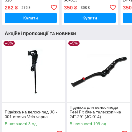
262
350
350
₴
₴
276 ₴
368 ₴
Купити
Купити
Акційні пропозиції та новинки
–5%
–5%
Підніжка для велосипеда
Підніжка на велосипед JC -
Feel Fit бічна телескопічна
001 стояча Velo чорна
24"-29" (JC-014)
В наявності 3 од.
В наявності 199 од.