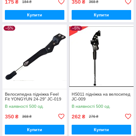
175
350
₴
₴
184 ₴
368 ₴
Купити
Купити
–5%
–5%
Велосипедна підніжка Feel
HS011 підніжка на велосипед
Fit YONGYUN 24-29" JC-019
JC-009
В наявності 500 од.
В наявності 500 од.
350
262
₴
₴
368 ₴
276 ₴
Купити
Купити