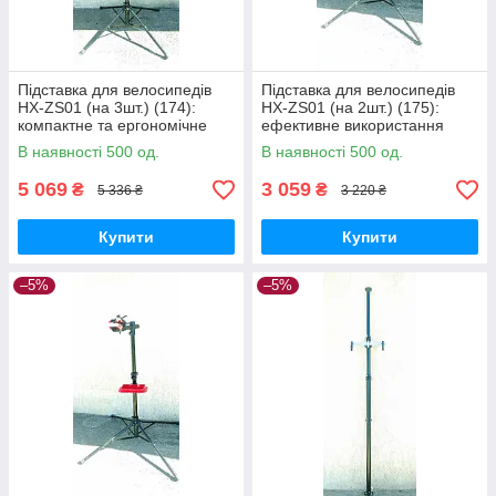
Підставка для велосипедів
Підставка для велосипедів
HX-ZS01 (на 3шт.) (174):
HX-ZS01 (на 2шт.) (175):
компактне та ергономічне
ефективне використання
зберігання велосипедів
простору
В наявності 500 од.
В наявності 500 од.
5 069
3 059
₴
₴
5 336 ₴
3 220 ₴
Купити
Купити
–5%
–5%