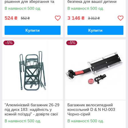
рішення для зберігання та
безпека для вашої дитини
економії простору
В наявності 500 од.
В наявності 500 од.
524
3 146
₴
₴
552 ₴
3 312 ₴
Купити
Купити
–5%
–5%
"Алюмінієвий багажник 26-29
Багажник велосипедний
під диск 183: надійність у
консольний D & N HJ-003
кожній поїздці" - довірте свої
Чорно-сірий
вантажі цьому надійному
В наявності 500 од.
В наявності 500 од.
аксесуару.