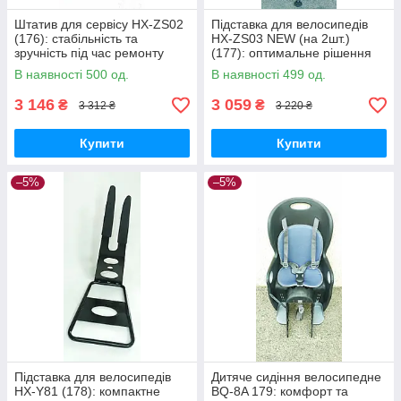
Штатив для сервісу HX-ZS02
Підставка для велосипедів
(176): стабільність та
HX-ZS03 NEW (на 2шт.)
зручність під час ремонту
(177): оптимальне рішення
велосипедів
для організації простору
В наявності 500 од.
В наявності 499 од.
3 146
3 059
₴
₴
3 312 ₴
3 220 ₴
Купити
Купити
–5%
–5%
Підставка для велосипедів
Дитяче сидіння велосипедне
HX-Y81 (178): компактне
BQ-8A 179: комфорт та