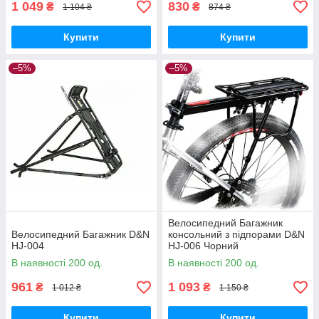
1 049
830
₴
₴
1 104 ₴
874 ₴
Купити
Купити
–5%
–5%
Велосипедний Багажник
Велосипедний Багажник D&N
консольний з підпорами D&N
HJ-004
HJ-006 Чорний
В наявності 200 од.
В наявності 200 од.
961
1 093
₴
₴
1 012 ₴
1 150 ₴
Купити
Купити