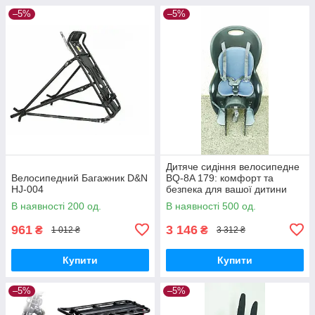
–5%
–5%
Дитяче сидіння велосипедне
Велосипедний Багажник D&N
BQ-8A 179: комфорт та
HJ-004
безпека для вашої дитини
В наявності 200 од.
В наявності 500 од.
961
3 146
₴
₴
1 012 ₴
3 312 ₴
Купити
Купити
–5%
–5%