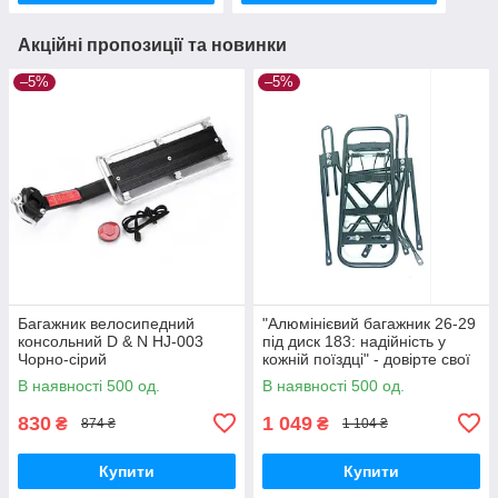
Акційні пропозиції та новинки
–5%
–5%
Багажник велосипедний
"Алюмінієвий багажник 26-29
консольний D & N HJ-003
під диск 183: надійність у
Чорно-сірий
кожній поїздці" - довірте свої
вантажі цьому надійному
В наявності 500 од.
В наявності 500 од.
аксесуару.
830
1 049
₴
₴
874 ₴
1 104 ₴
Купити
Купити