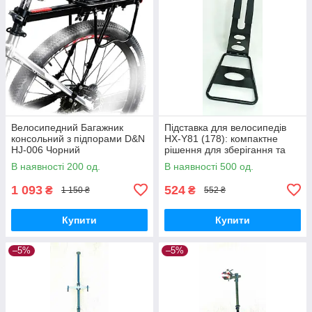
Велосипедний Багажник
Підставка для велосипедів
консольний з підпорами D&N
HX-Y81 (178): компактне
HJ-006 Чорний
рішення для зберігання та
економії простору
В наявності 200 од.
В наявності 500 од.
1 093
524
₴
₴
1 150 ₴
552 ₴
Купити
Купити
–5%
–5%