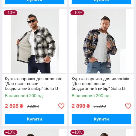
–10%
–10%
Куртка-сорочка для чоловіків
Куртка-сорочка для чоловіків
"Для осені-весни —
"Для осені-весни —
бездоганний вибір" Sofia B-
бездоганний вибір" Sofia B-
305 XL, Чорний
305 XL, Пудра
В наявності 200 од.
В наявності 200 од.
2 898
2 898
₴
₴
3 220 ₴
3 220 ₴
Купити
Купити
–10%
–10%