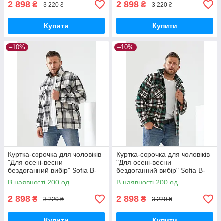
2 898
2 898
₴
₴
3 220 ₴
3 220 ₴
Купити
Купити
–10%
–10%
Куртка-сорочка для чоловіків
Куртка-сорочка для чоловіків
"Для осені-весни —
"Для осені-весни —
бездоганний вибір" Sofia B-
бездоганний вибір" Sofia B-
305 XL, Сірий
305 XL, Зелений
В наявності 200 од.
В наявності 200 од.
2 898
2 898
₴
₴
3 220 ₴
3 220 ₴
Купити
Купити