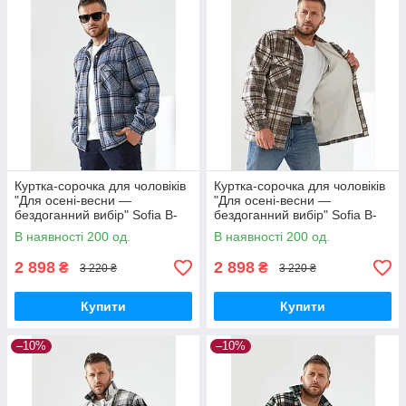
Куртка-сорочка для чоловіків
Куртка-сорочка для чоловіків
"Для осені-весни —
"Для осені-весни —
бездоганний вибір" Sofia B-
бездоганний вибір" Sofia B-
305 XXL, Джинс
305 XXL, Коричневий
В наявності 200 од.
В наявності 200 од.
2 898
2 898
₴
₴
3 220 ₴
3 220 ₴
Купити
Купити
–10%
–10%