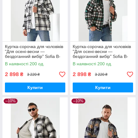
Куртка-сорочка для чоловіків
Куртка-сорочка для чоловіків
"Для осені-весни —
"Для осені-весни —
бездоганний вибір" Sofia B-
бездоганний вибір" Sofia B-
305 XXL, Сірий
305 XXL, Зелений
В наявності 200 од.
В наявності 200 од.
2 898
2 898
₴
₴
3 220 ₴
3 220 ₴
Купити
Купити
–10%
–10%