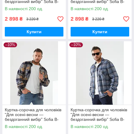
бездоганний вибір" Sofia B-
бездоганний вибір" Sofia B-
305 L, Зелений
305 L, Чорний
В наявності 200 од.
В наявності 200 од.
2 898
2 898
₴
₴
3 220 ₴
3 220 ₴
Купити
Купити
–10%
–10%
Куртка-сорочка для чоловіків
Куртка-сорочка для чоловіків
"Для осені-весни —
"Для осені-весни —
бездоганний вибір" Sofia B-
бездоганний вибір" Sofia B-
305 L, Пудра
305 XL, Джинс
В наявності 200 од.
В наявності 200 од.