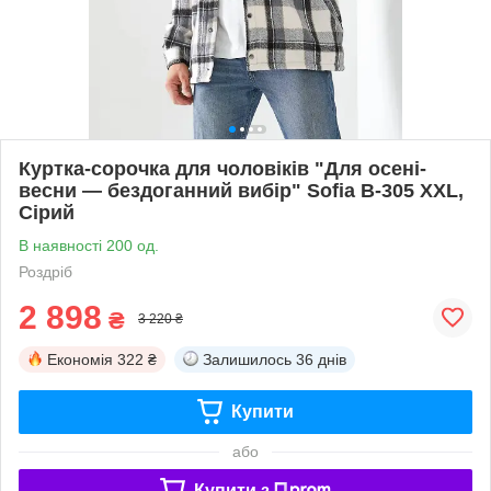
Куртка-сорочка для чоловіків "Для осені-
весни — бездоганний вибір" Sofia B-305 XXL,
Сірий
В наявності 200 од.
Роздріб
2 898
₴
3 220 ₴
Економія
322 ₴
Залишилось
36 днів
Купити
або
Купити з