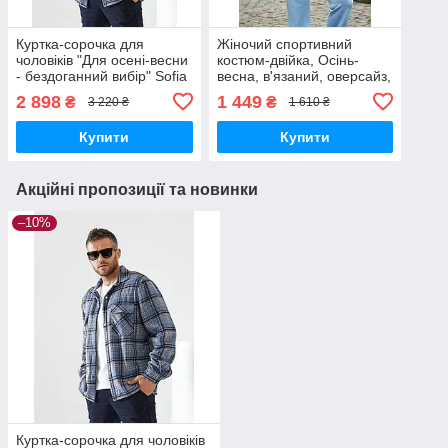
Куртка-сорочка для
Жіночий спортивний
чоловіків "Для осені-весни
костюм-двійка, Осінь-
- бездоганний вибір" Sofia
весна, в'язаний, оверсайз,
B-305
светр-поло та штани Sofia
2 898
1 449
₴
₴
3 220 ₴
1 610 ₴
Н-03
Купити
Купити
Акційні пропозиції та новинки
–10%
Куртка-сорочка для чоловіків