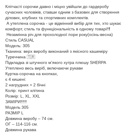
Клітчасті сорочки давно і міцно увійшли до гардеробу
сучасних чоловіків, ставши одним з базових для створення
ділових, клубних та спортивних комплектів.
А утеплена сорочка - це відмінний вибір для тих, хто шукає
комфорт, стиль та функціональність в одному товарі‼️❗️
Незамінна річ для прохолодної пори року(осінь-весна)
Стиль CASUAL
Модель: 305
Тканина: верх виробу виконаний з якісного кашеміру
Туреччина 🇹🇷
Підкладка зі штучного м'якого хутра плюшу SHERPA
Утеплено весь виріб, включаючи рукави
Куртка-сорочка на кнопках,
є 4 кишені:
2 нагрудних + 2 бічні
Колір: принт клітина
Розмір: L, XL, XXL
ЗАМІРИ‼️‼️‼️
Модель 305
РАЗМІР L
Довжина виробу – 74 см.
ОГ – 114-116 см.
Довжина рукава