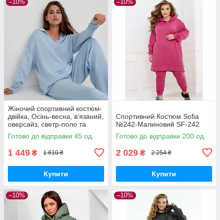
–10%
–10%
Жіночий спортивний костюм-
двійка, Осінь-весна, в'язаний,
Спортивний Костюм Sofia
оверсайз, светр-поло та
№242-Малиновий SF-242
штани Sofia SF-2023
Готово до відправки 45 од.
Готово до відправки 200 од.
1 449
2 029
₴
₴
1 610 ₴
2 254 ₴
Купити
Купити
–10%
–10%