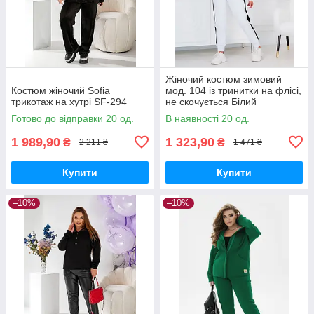
Жіночий костюм зимовий
Костюм жіночий Sofia
мод. 104 із тринитки на флісі,
трикотаж на хутрі SF-294
не скочується Білий
Готово до відправки 20 од.
В наявності 20 од.
1 989,90
1 323,90
₴
₴
2 211 ₴
1 471 ₴
Купити
Купити
–10%
–10%