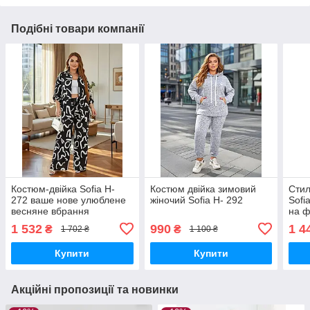
Подібні товари компанії
Костюм-двійка Sofia Н-
Костюм двійка зимовий
Стил
272 ваше нове улюблене
жіночий Sofia Н- 292
Sofi
весняне вбрання
на ф
наш
1 532
990
1 4
₴
₴
1 702 ₴
1 100 ₴
Купити
Купити
Акційні пропозиції та новинки