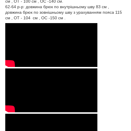
см , ОТ - 100 см , OC -140 см.
62-64 р-р: довжина брюк по внутрішньому шву 83 см ,
довжина брюк по зовнішньому шву з урахуванням пояса 115
см , ОТ - 104 см , OC -150 см .