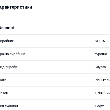
арактеристики
Основні
иробник
SOFIA
раїна виробник
Україна
ид виробу
Блузка
олір
Різні кол
Сезон
Осінь/Зи
ип тканини
Софт