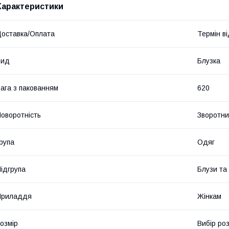
Характеристики
оставка/Оплата
Термін в
Вид
Блузка
ага з пакованням
620
оворотність
Зворотн
рупа
Одяг
ідгрупа
Блузи та 
Приладдя
Жінкам
озмір
Вибір ро