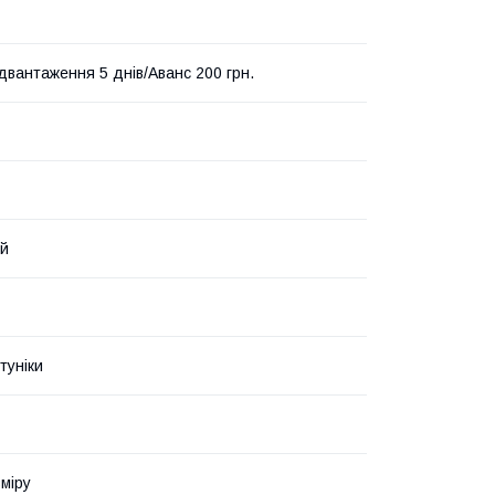
ідвантаження 5 днів/Аванс 200 грн.
ий
туніки
зміру