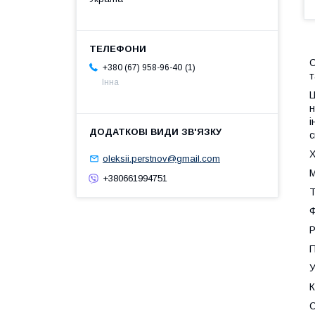
С
1
+380 (67) 958-96-40
т
Інна
Ц
н
і
с
Х
oleksii.perstnov@gmail.com
М
+380661994751
Т
Ф
Р
П
У
К
С