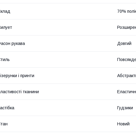
Склад
70% полі
илует
Розшире
асон рукава
Довгий
тиль
Повсякд
ізерунки і принти
Абстракт
ластивості тканини
Еластичн
астібка
Гудзики
Стан
Новий