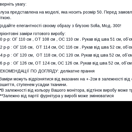
верніть увагу:
луза представлена на моделі, яка носить розмір 50. Перед замов
іткою.
одайте елегантності своєму образу з блузою Sofia, Мод. 300!
рієнтовні заміри готового виробу:
0 р-р: ОГ 110 см , ОТ 108 см , ОС 110 см . Рукав від шва 51 см, об
2 р-р : ОГ 116 см, ОТ 114 см, ОС 116 см . Рукав від шва 52 см, обʼ
4 р-р : ОГ 120 см, ОТ 118 см, ОС 120 см. Рукав від шва 52 см, обʼ
6 р-р : ОГ 126 см, ОТ 124 см, ОС 126 см. Рукав від шва 52 см, обʼє
РЕКОМЕНДАЦІЇ ПО ДОГЛЯДУ: делікатне прання
Заміри можуть відрізнятися від вказаних на +-2см в залежності ві
ошиття, ступенем усадки тканини.
*В залежності від кольору Вашого монітора, відтінок виробу може т
**Залежно від партії фурнітура у виробі може змінюватися