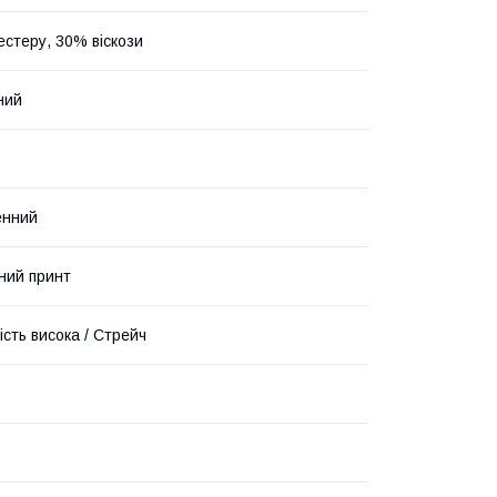
естеру, 30% віскози
ний
енний
ний принт
ість висока / Стрейч