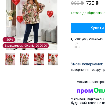
720 ₴
800 ₴
Готово до відправки 
Купити
+380 (67) 958-96-40
–10%
1
Залишилось
0
0
днів
0
0
0
0
0
0
Інна
повернення товару п
У компанії підключені
будь-який товар не п