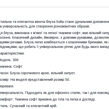
тильна та елегантна жіноча блуза Sofia стане ідеальним доповне
а універсальність для створення різноманітних образів.
я блуза, виконана з м'якої та легкої тканини софт, має вільний си
осіння. Класичний дизайн, ймовірно, з довгими рукавами, дозволяє 
ншими речами. Блуза легко комбінується з класичними брюками, як 
підницями, що робить її універсальною річчю для будь-якого випад
арактеристики:
одель: 300
канина: Софт
асон: Блуза сорочкового крою, вільний силует.
озмір: На моделі представлений розмір 50.
ереваги:
ніверсальність: Підходить як для офісного стилю, так і для повсяк
омфорт: Тканина софт приємна до тіла та легка в догляді.
тиль: Сучасний та елегантний крій.