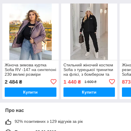
Жіноча зимова куртка
Стильний жіночий костюм
Жіно
Sofia RV -147 на синтепоні
Sofia з турецької тринитки
рези
230 великі розміри
на флісі, з бомбером та
Sofi
нашивкою VL-1584
2 484
1 440
873
₴
₴
1 600 ₴
Купити
Купити
Про нас
92% позитивних з 129 відгуків за рік