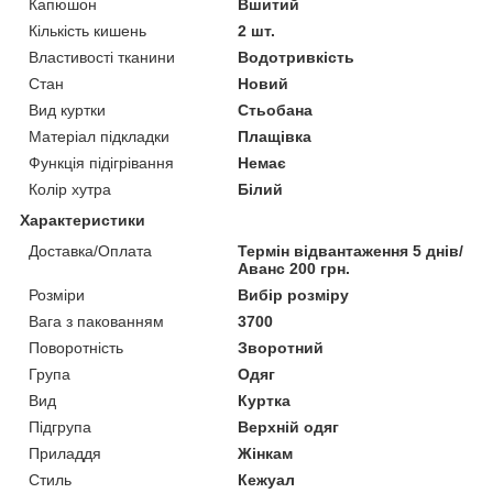
Капюшон
Вшитий
Кількість кишень
2 шт.
Властивості тканини
Водотривкість
Стан
Новий
Вид куртки
Стьобана
Матеріал підкладки
Плащівка
Функція підігрівання
Немає
Колір хутра
Білий
Характеристики
Доставка/Оплата
Термін відвантаження 5 днів/
Аванс 200 грн.
Розміри
Вибір розміру
Вага з пакованням
3700
Поворотність
Зворотний
Група
Одяг
Вид
Куртка
Підгрупа
Верхній одяг
Приладдя
Жінкам
Стиль
Кежуал