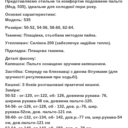
Представляємо стильне та комфортне подовжене пальто
(Мод. 535), ідеальне для холодної пори року.
Основні характеристики:
Модель: 535
Розміри: 50-52, 54-56, 58-60, 62-64.
Тканина: Плащівка, стьобана методом пайка.
Утеплювач: Силікон 200 (забезпечує надійне тепло).
Підкладка: Плащова тканина.
Деталі фасону:
Капюшон: Пальто оснащено зручним капюшоном.
Застібка: Спереду на блискавці з двома бігунками (для
зручності регулювання при ходьбі).
Кишені: З боків розташовані практичні кишені.
Заміри:
50-52 - ог-120, от-122, об- 126, довжина рукава- 76,
ширина рукава-48 см, довжина пальто-120.
54-56- ог-126, от-128, об - 132, дов. р.-76, шир.
рукава-52см, дов. пальто-121 см.
58-60- ог-132, от-134, об- 142, дов.р.-77 см, шир.рукава-54
см, дов.пальто-121 см
62-64- ог-140, от-142, об- 150, дов. р.-78 см,