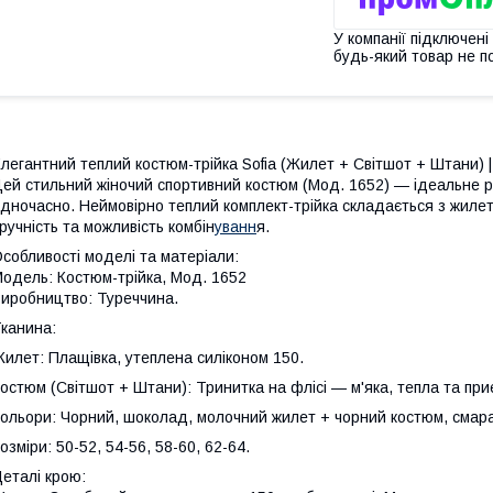
У компанії підключені
будь-який товар не п
легантний теплий костюм-трійка Sofia (Жилет + Світшот + Штани) 
ей стильний жіночий спортивний костюм (Мод. 1652) — ідеальне рі
дночасно. Неймовірно теплий комплект-трійка складається з жилет
ручність та можливість комбін
уванн
я.
собливості моделі та матеріали:
одель: Костюм-трійка, Мод. 1652
иробництво: Туреччина.
канина:
илет: Плащівка, утеплена силіконом 150.
остюм (Світшот + Штани): Тринитка на флісі — м'яка, тепла та при
ольори: Чорний, шоколад, молочний жилет + чорний костюм, смар
озміри: 50-52, 54-56, 58-60, 62-64.
еталі крою: