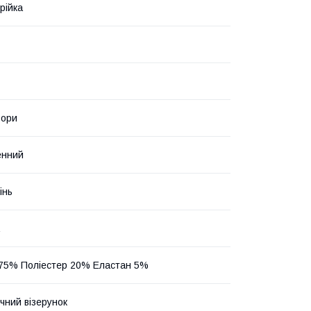
рійка
ьори
енний
інь
75% Поліестер 20% Еластан 5%
чний візерунок