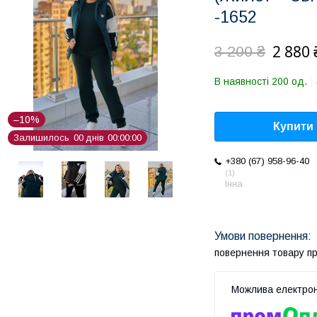
-1652
2 880 
3 200 ₴
В наявності 200 од.
–10%
Купити
Залишилось
0
0
днів
0
0
0
0
0
0
+380 (67) 958-96-40
1
Інна
повернення товару п