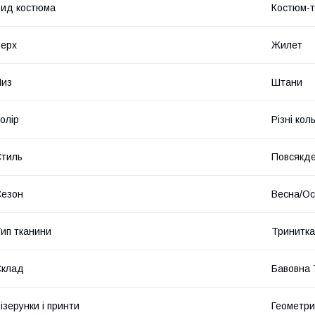
ид костюма
Костюм-т
ерх
Жилет
Низ
Штани
олір
Різні кол
тиль
Повсякд
Сезон
Весна/Ос
ип тканини
Тринитка
Склад
Бавовна 
ізерунки і принти
Геометри