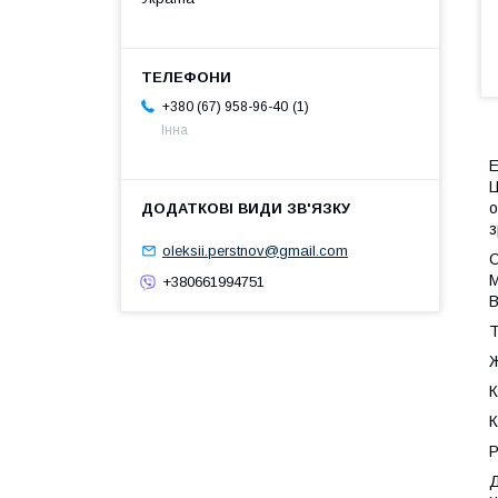
1
+380 (67) 958-96-40
Інна
Е
Ц
о
з
oleksii.perstnov@gmail.com
О
М
+380661994751
В
Т
Ж
К
К
Р
Д