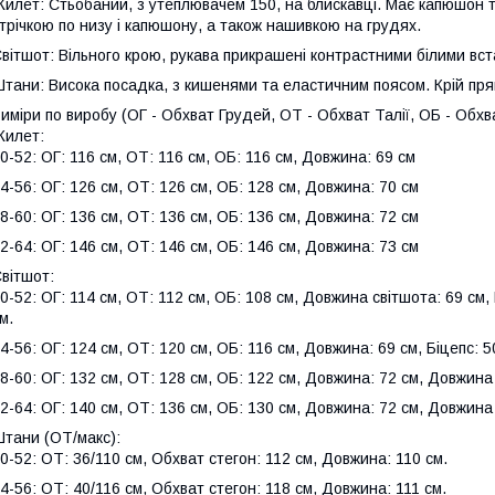
илет: Стьобаний, з утеплювачем 150, на блискавці. Має капюшон т
трічкою по низу і капюшону, а також нашивкою на грудях.
вітшот: Вільного крою, рукава прикрашені контрастними білими вс
тани: Висока посадка, з кишенями та еластичним поясом. Крій пря
иміри по виробу (ОГ - Обхват Грудей, ОТ - Обхват Талії, ОБ - Обхв
илет:
0-52: ОГ: 116 см, ОТ: 116 см, ОБ: 116 см, Довжина: 69 см
4-56: ОГ: 126 см, ОТ: 126 см, ОБ: 128 см, Довжина: 70 см
8-60: ОГ: 136 см, ОТ: 136 см, ОБ: 136 см, Довжина: 72 см
2-64: ОГ: 146 см, ОТ: 146 см, ОБ: 146 см, Довжина: 73 см
вітшот:
0-52: ОГ: 114 см, ОТ: 112 см, ОБ: 108 см, Довжина світшота: 69 см,
м.
4-56: ОГ: 124 см, ОТ: 120 см, ОБ: 116 см, Довжина: 69 см, Біцепс: 
8-60: ОГ: 132 см, ОТ: 128 см, ОБ: 122 см, Довжина: 72 см, Довжина 
2-64: ОГ: 140 см, ОТ: 136 см, ОБ: 130 см, Довжина: 72 см, Довжина 
тани (ОТ/макс):
0-52: ОТ: 36/110 см, Обхват стегон: 112 см, Довжина: 110 см.
4-56: ОТ: 40/116 см, Обхват стегон: 118 см, Довжина: 111 см.