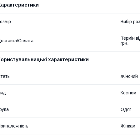
Характеристики
озмір
Вибір ро
Термін в
оставка/Оплата
грн.
Користувальницькі характеристики
тать
Жіночий
Вид
Костюм
рупа
Одяг
риналежність
Жінкам