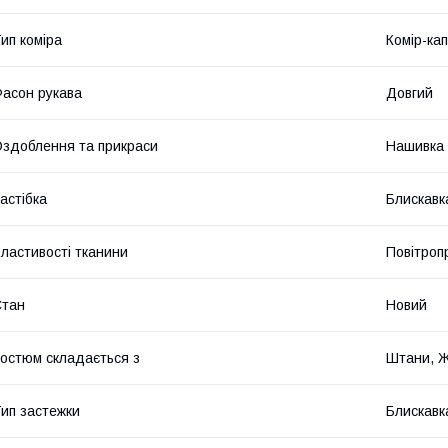
ип коміра
Комір-ка
асон рукава
Довгий
здоблення та прикраси
Нашивка
астібка
Блискавк
ластивості тканини
Повітроп
Стан
Новий
остюм складається з
Штани, 
ип застежки
Блискавк