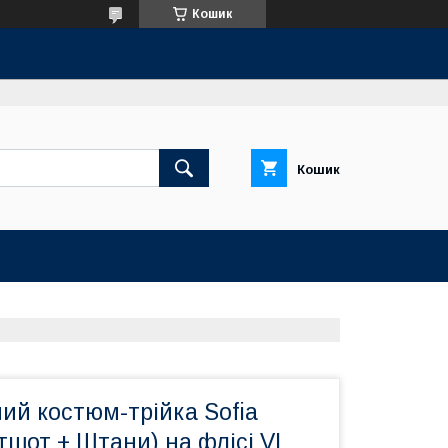
Кошик
Кошик
ий костюм-трійка Sofia
тшот + Штани) на флісі VL