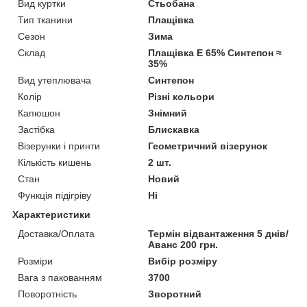
Вид куртки
Стьобана
Тип тканини
Плащівка
Сезон
Зима
Склад
Плащівка E 65% Синтепон ≈
35%
Вид утеплювача
Синтепон
Колір
Різні кольори
Капюшон
Знімний
Застібка
Блискавка
Візерунки і принти
Геометричний візерунок
Кількість кишень
2 шт.
Стан
Новий
Функція підігріву
Ні
Характеристики
Доставка/Оплата
Термін відвантаження 5 днів/
Аванс 200 грн.
Розміри
Вибір розміру
Вага з пакованням
3700
Поворотність
Зворотний