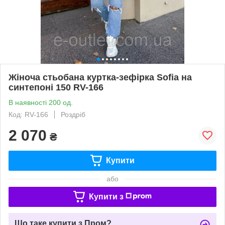
Жіноча стьобана куртка-зефірка Sofia на
синтепоні 150 RV-166
В наявності 200 од.
Код: RV-166
Роздріб
2 070
₴
Купити
або
Купити з
Що таке купити з Пром?