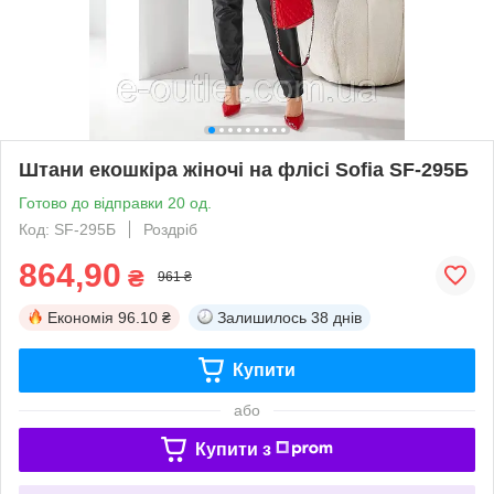
Штани екошкіра жіночі на флісі Sоfia SF-295Б
Готово до відправки 20 од.
Код: SF-295Б
Роздріб
864,90
₴
961 ₴
Економія
96.10 ₴
Залишилось
38 днів
Купити
або
Купити з