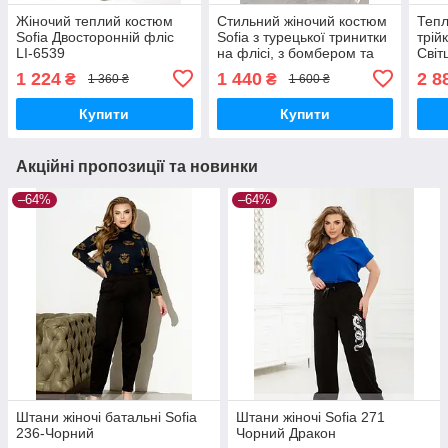
Жіночий теплий костюм
Стильний жіночий костюм
Тепл
Sofia Двосторонній фліс
Sofia з турецької тринитки
трій
LI-6539
на флісі, з бомбером та
Світ
нашивкою VL-1584
VL -
1 224
1 440
2 8
₴
₴
1 360 ₴
1 600 ₴
Купити
Купити
Акційні пропозиції та новинки
–64%
–64%
Штани жіночі батальні Sofia
Штани жіночі Sofia 271
236-Чорний
Чорний Дракон