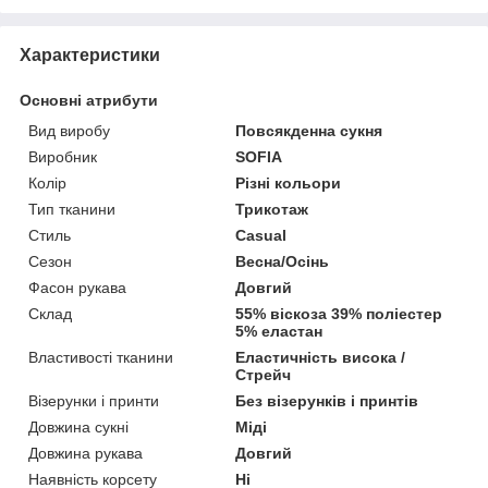
Характеристики
Основні атрибути
Вид виробу
Повсякденна сукня
Виробник
SOFIA
Колір
Різні кольори
Тип тканини
Трикотаж
Стиль
Casual
Сезон
Весна/Осінь
Фасон рукава
Довгий
Склад
55% віскоза 39% поліестер
5% еластан
Властивості тканини
Еластичність висока /
Стрейч
Візерунки і принти
Без візерунків і принтів
Довжина сукні
Міді
Довжина рукава
Довгий
Наявність корсету
Ні