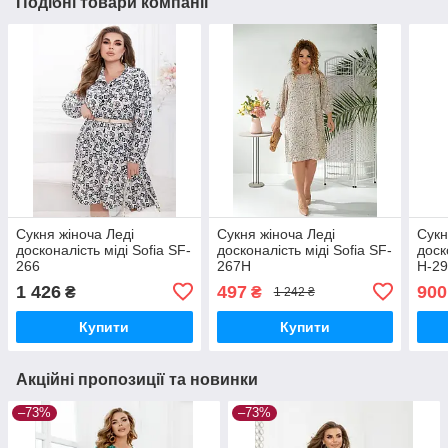
Подібні товари компанії
Сукня жіноча Леді
Сукня жіноча Леді
Сукн
досконалість міді Sofia SF-
досконалість міді Sofia SF-
доск
266
267Н
Н-2
1 426
497
900
₴
₴
1 242 ₴
Купити
Купити
Акційні пропозиції та новинки
–73%
–73%