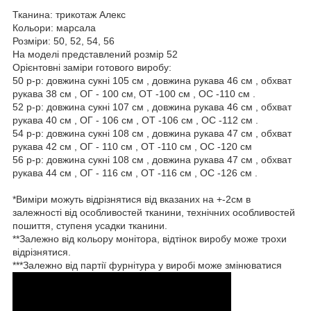
Тканина: трикотаж Алекс
Кольори: марсала
Розміри: 50, 52, 54, 56
На моделі представлений розмір 52
Орієнтовні заміри готового виробу:
50 р-р: довжина сукні 105 см , довжина рукава 46 см , обхват
рукава 38 см , ОГ - 100 см, ОТ -100 см , OC -110 см .
52 р-р: довжина сукні 107 см , довжина рукава 46 см , обхват
рукава 40 см , ОГ - 106 см , ОТ -106 см , OC -112 см .
54 р-р: довжина сукні 108 см , довжина рукава 47 см , обхват
рукава 42 см , ОГ - 110 см , ОТ -110 см , OC -120 см
56 р-р: довжина сукні 108 см , довжина рукава 47 см , обхват
рукава 44 см , ОГ - 116 см , ОТ -116 см , OC -126 см .
*Виміри можуть відрізнятися від вказаних на +-2см в
залежності від особливостей тканини, технічних особливостей
пошиття, ступеня усадки тканини.
**Залежно від кольору монітора, відтінок виробу може трохи
відрізнятися.
***Залежно від партії фурнітура у виробі може змінюватися