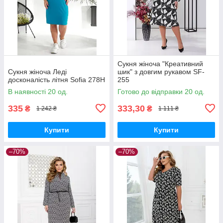
Сукня жіноча "Креативний
Сукня жіноча Леді
шик" з довгим рукавом SF-
досконалість літня Sofia 278Н
255
В наявності 20 од.
Готово до відправки 20 од.
335
333,30
₴
₴
1 242 ₴
1 111 ₴
Купити
Купити
–70%
–70%