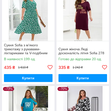
Сукня Sofia з м'якого
трикотажу з рукавами-
Сукня жіноча Леді
ліхтариками та V-подібним
досконалість літня Sofia 278
вирізом SF-248
В наявності 199 од.
Готово до відправки 20 од.
435
335
₴
₴
1 610 ₴
1 242 ₴
Купити
Купити
–73%
–70%