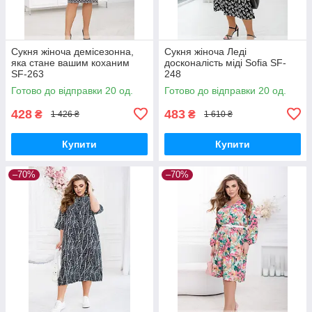
Сукня жіноча демісезонна,
Сукня жіноча Леді
яка стане вашим коханим
досконалість міді Sofia SF-
SF-263
248
Готово до відправки 20 од.
Готово до відправки 20 од.
428
483
₴
₴
1 426 ₴
1 610 ₴
Купити
Купити
–70%
–70%