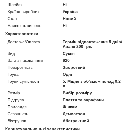
Шлейф
Ні
Країна виробник
Україна
Стан
Новий
Наявність кишень
Ні
Характеристики
Доставка/Оплата
Термін відвантаження 5 днів/
Аванс 200 грн.
Вид
Сукня
Вага з пакованням
620
Поворотність
Зворотний
Група
Одяг
Групи сумісності
5. Міцне з об'ємом понад 0,2
л
Розмір
Вибір розміру
Підгрупа
Плаття та сарафани
Приладдя
Жінкам
Сезонність
Демисезон
Візерунок
Абстрактний
Користувальницькі характеристики