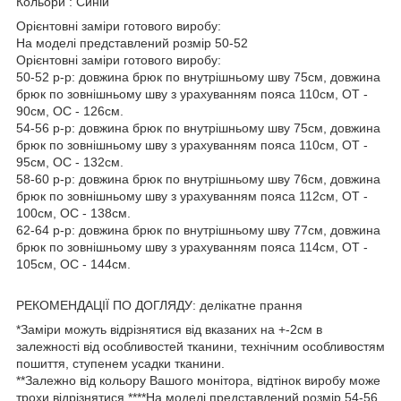
Кольори : Синій
Орієнтовні заміри готового виробу:
На моделі представлений розмір 50-52
Орієнтовні заміри готового виробу:
50-52 р-р: довжина брюк по внутрішньому шву 75см, довжина
брюк по зовнішньому шву з урахуванням пояса 110см, ОТ -
90см, ОС - 126см.
54-56 р-р: довжина брюк по внутрішньому шву 75см, довжина
брюк по зовнішньому шву з урахуванням пояса 110см, ОТ -
95см, ОС - 132см.
58-60 р-р: довжина брюк по внутрішньому шву 76см, довжина
брюк по зовнішньому шву з урахуванням пояса 112см, ОТ -
100см, ОС - 138см.
62-64 р-р: довжина брюк по внутрішньому шву 77см, довжина
брюк по зовнішньому шву з урахуванням пояса 114см, ОТ -
105см, ОС - 144см.
РЕКОМЕНДАЦІЇ ПО ДОГЛЯДУ: делікатне прання
*Заміри можуть відрізнятися від вказаних на +-2см в
залежності від особливостей тканини, технічним особливостям
пошиття, ступенем усадки тканини.
**Залежно від кольору Вашого монітора, відтінок виробу може
трохи відрізнятися ****На моделі представлений розмір 54-56