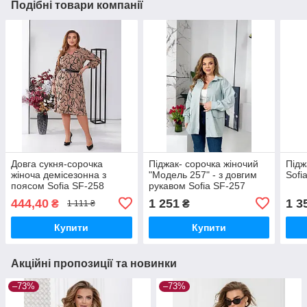
Подібні товари компанії
Довга сукня-сорочка
Піджак- сорочка жіночий
Підж
жіноча демісезонна з
"Модель 257" - з довгим
Sofi
поясом Sofia SF-258
рукавом Sofia SF-257
444,40
1 251
1 3
₴
₴
1 111 ₴
Купити
Купити
Акційні пропозиції та новинки
–73%
–73%