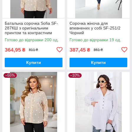
Батальна сорочка Sofia SF-
Сорочка жіноча для
287КШ з оригінальним
впевнених у собі SF-251/2
принтом та контрастним
Чорний
оздобленням Бежевий
Готово до відправки 200 од.
Готово до відправки 19 од.
364,95
387,45
₴
₴
811 ₴
861 ₴
Купити
Купити
–55%
–10%