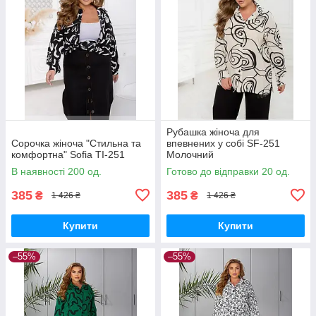
Рубашка жіноча для
Сорочка жіноча "Стильна та
впевнених у собі SF-251
комфортна" Sofia TI-251
Молочний
В наявності 200 од.
Готово до відправки 20 од.
385
385
₴
₴
1 426 ₴
1 426 ₴
Купити
Купити
–55%
–55%