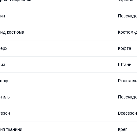
ип
Повсякд
ид костюма
Костюм-д
ерх
Кофта
Низ
Штани
олір
Різні кол
тиль
Повсякд
Сезон
Всесезо
ип тканини
Креп