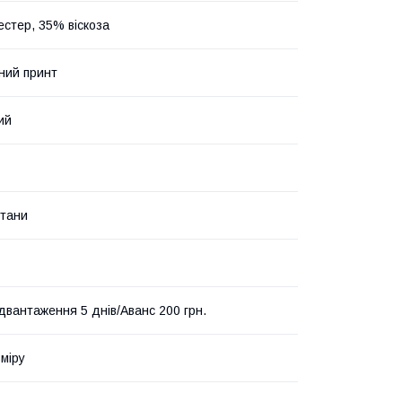
естер, 35% віскоза
ний принт
ий
тани
ідвантаження 5 днів/Аванс 200 грн.
зміру