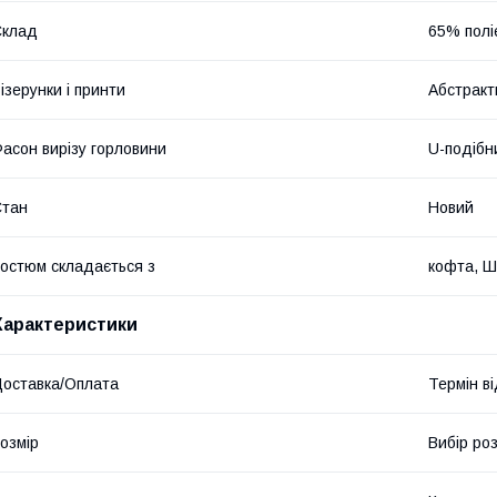
Склад
65% полі
ізерунки і принти
Абстракт
асон вирізу горловини
U-подібн
Стан
Новий
остюм складається з
кофта, Ш
Характеристики
оставка/Оплата
Термін в
озмір
Вибір ро