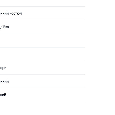
енний костюм
війка
ьори
енний
нний