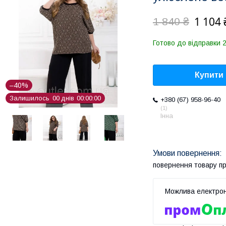
1 104 
1 840 ₴
Готово до відправки 
Купити
–40%
Залишилось
0
0
днів
0
0
0
0
0
0
+380 (67) 958-96-40
1
Інна
повернення товару п