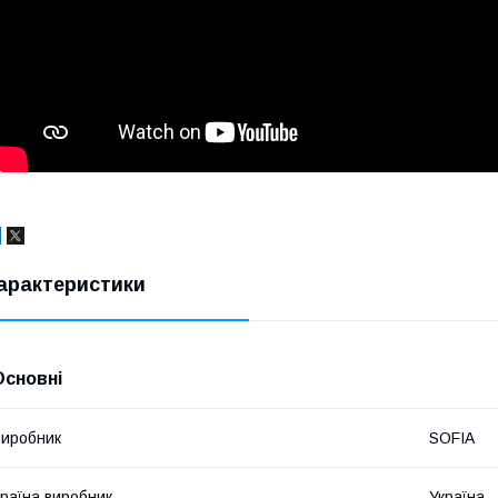
арактеристики
Основні
иробник
SOFIA
раїна виробник
Україна