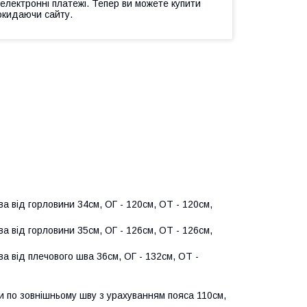
 електронні платежі. Тепер ви можете купити
окидаючи сайту.
а від горловини 34см, ОГ - 120см, ОТ - 120см,
а від горловини 35см, ОГ - 126см, ОТ - 126см,
а від плечового шва 36см, ОГ - 132см, ОТ -
и по зовнішньому шву з урахуванням пояса 110см,