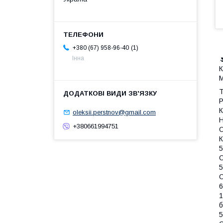
1
+380 (67) 958-96-40
Інна

К
Т
Р
К
oleksii.perstnov@gmail.com
Н
+380661994751
О
К
5
O
5
O
6
1
б
5