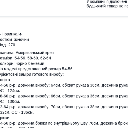
У компанії підключені
будь-який товар не п
Новинка!🌷
остюм жіночий
Мод. 270
канина: Американський креп
озміри: 54-56, 58-60, 62-64
ольори: чорно-бежевий
а моделі представлений розмір 54-56
рієнтовні заміри готового виробу:
офта:
4-56 р-р: довжина виробу: 64см, обхват рукава 36см, довжина рукав
C - 124см.
8-60 р-р: довжина виробу: 66см, обхват рукава 36см, довжина рукав
C - 130см.
2-64 р-р: довжина виробу: 70см, обхват рукава 38см, довжина рукав
32см, OC - 136см.
рюки:
4-56 р-р: довжина брюки по внутрішньому шву 76см, довжина брюк