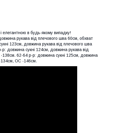
 і елегантною в будь-якому випадку!
 довжина рукава від плечового шва 60см, обхват
сукні 123см, довжина рукава від плечового шва
р-р: довжина сукні 124см, довжина рукава від
 -138см. 62-64 р-р: довжина сукні 125см, довжина
-134см, OC -146см.