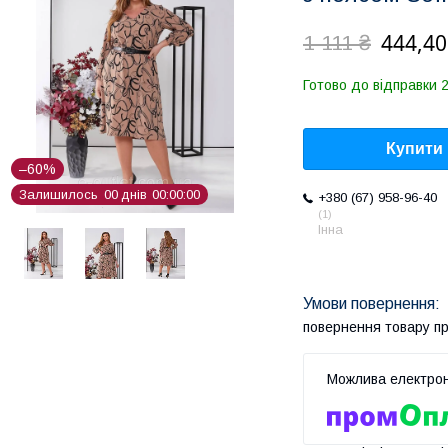
444,40
1 111 ₴
Готово до відправки 
Купити
–60%
Залишилось
0
0
днів
0
0
0
0
0
0
+380 (67) 958-96-40
1
Інна
повернення товару п