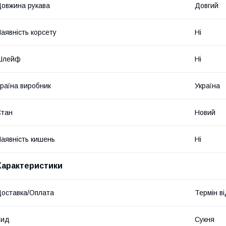
овжина рукава
Довгий
аявність корсету
Ні
Шлейф
Ні
раїна виробник
Україна
Стан
Новий
аявність кишень
Ні
Характеристики
оставка/Оплата
Термін в
Вид
Сукня