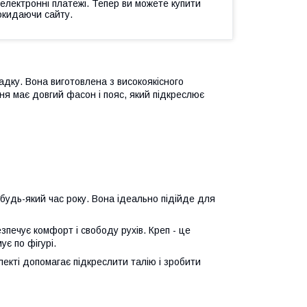
 електронні платежі. Тепер ви можете купити
окидаючи сайту.
адку. Вона виготовлена з високоякісного
кня має довгий фасон і пояс, який підкреслює
будь-який час року. Вона ідеально підійде для
зпечує комфорт і свободу рухів. Креп - це
є по фігурі.
плекті допомагає підкреслити талію і зробити