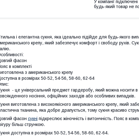
У компанії підключені
будь-який товар не п
тильна і елегантна сукня, яка ідеально підійде для будь-якого вип
мериканського крепу, який забезпечує комфорт і свободу рухів. Су
алію.
собливості:
овгий фасон
ояс в комплекті
иготовлена з американського крепу
оступна в розмірах 50-52, 54-56, 58-60, 62-64
пис:
укня - це універсальний предмет гардеробу, який можна носити в 
овсякденного носіння, офіційних заходів або особливих випадків.
укня виготовлена з високоякісного американського крепу, який забе
ластична тканина, яка добре драпується, тому сукня красиво струму
Довгий фасон
сукні
підкреслює жіночність і витончність. Пояс в ком
ігуру більш стрункою.
укня доступна в розмірах 50-52, 54-56, 58-60, 62-64.