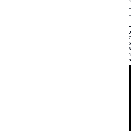
Р
П
Н
Н
Н
З
О
р
6
п
р