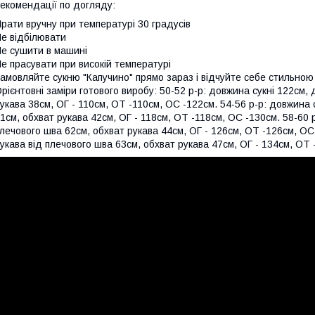
екомендації по догляду:
рати вручну при температурі 30 градусів
е відбілювати
е сушити в машині
е прасувати при високій температурі
амовляйте сукню "Капучино" прямо зараз і відчуйте себе стильною
рієнтовні заміри готового виробу: 50-52 р-р: довжина сукні 122см,
укава 38см, ОГ - 110см, ОТ -110см, OC -122см. 54-56 р-р: довжина 
1см, обхват рукава 42см, ОГ - 118см, ОТ -118см, OC -130см. 58-60 
лечового шва 62см, обхват рукава 44см, ОГ - 126см, ОТ -126см, OC
укава від плечового шва 63см, обхват рукава 47см, ОГ - 134см, ОТ 