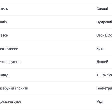
тиль
Casual
олір
Пудрови
Сезон
Весна/Ос
ип тканини
Креп
асон рукава
Довгий
Склад
100% віс
ізерунки і принти
Геометри
овжина сукні
Міді