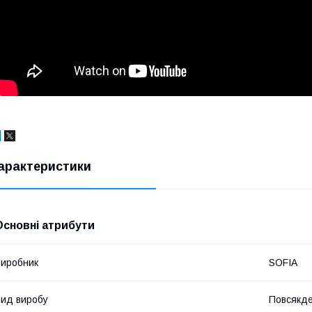
арактеристики
Основні атрибути
иробник
SOFIA
ид виробу
Повсякде