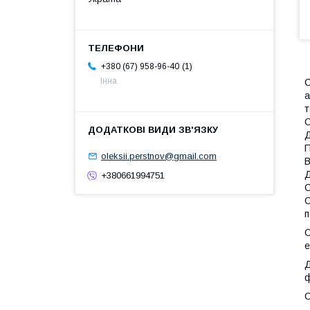
1
+380 (67) 958-96-40
Інна
С
а
т
О
Д
П
oleksii.perstnov@gmail.com
В
Д
+380661994751
О
С
п
С
е
ф
С