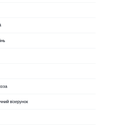
й
інь
коза
чний візерунок