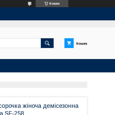
Кошик
Кошик
сорочка жіноча демісезонна
ia SF-258