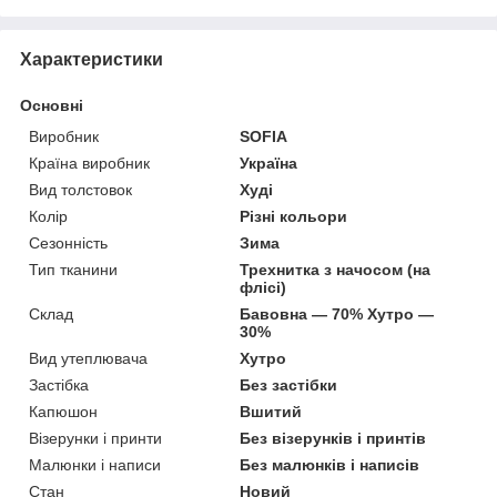
Характеристики
Основні
Виробник
SOFIA
Країна виробник
Україна
Вид толстовок
Худі
Колір
Різні кольори
Сезонність
Зима
Тип тканини
Трехнитка з начосом (на
флісі)
Склад
Бавовна — 70% Хутро —
30%
Вид утеплювача
Хутро
Застібка
Без застібки
Капюшон
Вшитий
Візерунки і принти
Без візерунків і принтів
Малюнки і написи
Без малюнків і написів
Стан
Новий