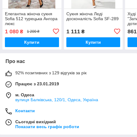
Елегантна жіноча сукня
Сукня жіноча Леді
Худі
Sofia 512 турецька Ангора
досконалість Sofia SF-289
"Зат
люкс
доти
1 080
1 111
861
₴
₴
1 200 ₴
Купити
Купити
Про нас
92% позитивних з 129 відгуків за рік
Працює з 23.01.2019
м. Одеса
вулиця Балківська, 120/1, Одеса, Україна
Контакти
Сьогодні вихідний
Показати весь графік роботи