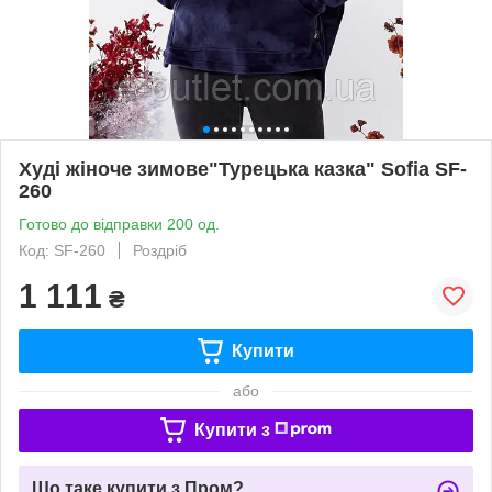
Худі жіноче зимове"Турецька казка" Sofia SF-
260
Готово до відправки 200 од.
Код: SF-260
Роздріб
1 111
₴
Купити
або
Купити з
Що таке купити з Пром?