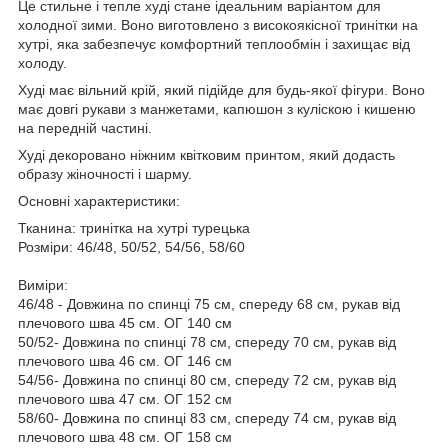
Це стильне і тепле худі стане ідеальним варіантом для
холодної зими. Воно виготовлено з високоякісної тринітки на
хутрі, яка забезпечує комфортний теплообмін і захищає від
холоду.
Худі має вільний крій, який підійде для будь-якої фігури. Воно
має довгі рукави з манжетами, капюшон з куліскою і кишеню
на передній частині.
Худі декоровано ніжним квітковим принтом, який додасть
образу жіночності і шарму.
Основні характеристики:
Тканина: тринітка на хутрі турецька
Розміри: 46/48, 50/52, 54/56, 58/60
Виміри:
46/48 - Довжина по спинці 75 см, спереду 68 см, рукав від
плечового шва 45 см. ОГ 140 см
50/52- Довжина по спинці 78 см, спереду 70 см, рукав від
плечового шва 46 см. ОГ 146 см
54/56- Довжина по спинці 80 см, спереду 72 см, рукав від
плечового шва 47 см. ОГ 152 см
58/60- Довжина по спинці 83 см, спереду 74 см, рукав від
плечового шва 48 см. ОГ 158 см