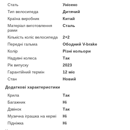
Стать
Унісекс
Тип велосипеда
Дитячий
Країна виробник
Китай
Матеріал виготовлення
Сталь
рами
Кількість коліс велосипеда
2+2
Передні гальма
Ободний V-brake
Колір
Різні кольори
Надувні колеса
Так
Рік випуску
2023
Гарантійний термін
12 міс
Стан
Новий
Додаткові характеристики
Крила
Так
Багажник
Ні
Дзвінок
Так
Музична іграшка на кермі
Ні
Підніжка
Ні