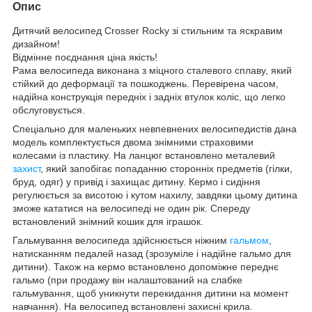
Опис
Дитячий велосипед Crosser Rocky зі стильним та яскравим
дизайном!
Відмінне поєднання ціна якість!
Рама велосипеда виконана з міцного сталевого сплаву, який
стійкий до деформації та пошкоджень. Перевірена часом,
надійна конструкція передніх і задніх втулок коліс, що легко
обслуговується.
Спеціально для маленьких невпевнених велосипедистів дана
модель комплектується двома знімними страховими
колесами із пластику. На ланцюг встановлено металевий
захист
, який запобігає попаданню сторонніх предметів (гілки,
бруд, одяг) у привід і захищає дитину. Кермо і сидіння
регулюється за висотою і кутом нахилу, завдяки цьому дитина
зможе кататися на велосипеді не один рік. Спереду
встановлений знімний кошик для іграшок.
Гальмування велосипеда здійснюється ніжним
гальмом
,
натисканням педалей назад (зрозуміле і надійне гальмо для
дитини). Також на кермо встановлено допоміжне переднє
гальмо (при продажу він налаштований на слабке
гальмування, щоб уникнути перекидання дитини на момент
навчання). На велосипед встановлені захисні крила.