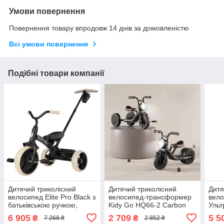
Умови повернення
Повернення товару впродовж 14 днів за домовленістю
Всі умови повернення
Подібні товари компанії
Дитячий триколісний
Дитячий триколісний
Дитя
велосипед Elite Pro Black з
велосипед-трансформер
вело
батьківською ручкою,
Kidy Go HQ66-2 Carbon
Ульт
кошиком та
Steel з ліхтариком та
галь
6 905
2 709
5 5
₴
₴
7 268 ₴
2 852 ₴
підстаканником (Чорно-
педалями
стра