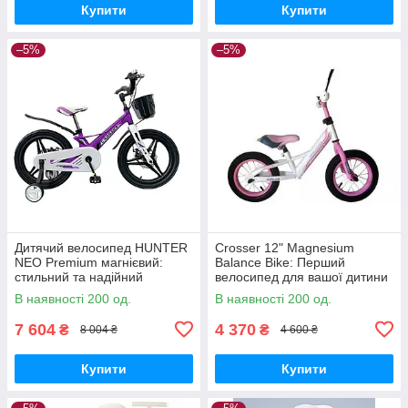
Купити
Купити
–5%
–5%
Дитячий велосипед HUNTER
Crosser 12" Magnesium
NEO Premium магнієвий:
Balance Bike: Перший
стильний та надійний
велосипед для вашої дитини
4544
В наявності 200 од.
В наявності 200 од.
7 604
4 370
₴
₴
8 004 ₴
4 600 ₴
Купити
Купити