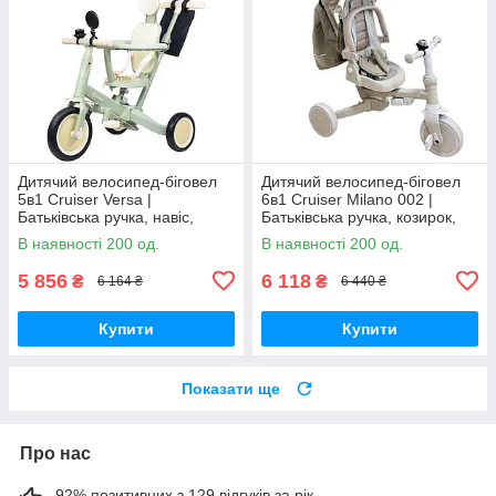
Дитячий велосипед-біговел
Дитячий велосипед-біговел
5в1 Cruiser Versa |
6в1 Cruiser Milano 002 |
Батьківська ручка, навіс,
Батьківська ручка, козирок,
рама з вуглецевої сталі
гумові колеса та бічна
В наявності 200 од.
В наявності 200 од.
підтримка
5 856
6 118
₴
₴
6 164 ₴
6 440 ₴
Купити
Купити
Показати ще
Про нас
92% позитивних з 129 відгуків за рік