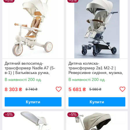
–5%
–5%
Дитячий велосипед-
Дитяча коляска-
трансформер Nadle A7 (5-
трансформер 2в1 M2-2 |
в-1) | Батьківська ручка,
Реверсивне сидіння, музика,
бортик безпеки, підніжка
підсвічування та алюмінієва
В наявності 200 од.
В наявності 200 од.
рама
8 303
5 681
₴
₴
8 740 ₴
5 980 ₴
Купити
Купити
–5%
–5%