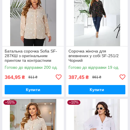
Батальна сорочка Sofia SF-
Сорочка жіноча для
287КШ з оригінальним
впевнених у собі SF-251/2
принтом та контрастним
Чорний
оздобленням Бежевий
Готово до відправки 200 од.
Готово до відправки 19 од.
364,95
387,45
₴
₴
811 ₴
861 ₴
Купити
Купити
–55%
–10%