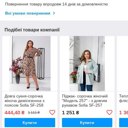
Повернення товару впродовж 14 днів за домовленістю
Всі умови повернення
Подібні товари компанії
Довга сукня-сорочка
Піджак- сорочка жіночий
Тепл
жіноча демісезонна з
"Модель 257" - з довгим
фліс
поясом Sofia SF-258
рукавом Sofia SF-257
444,40
1 251
1 3
₴
₴
1 111 ₴
Купити
Купити