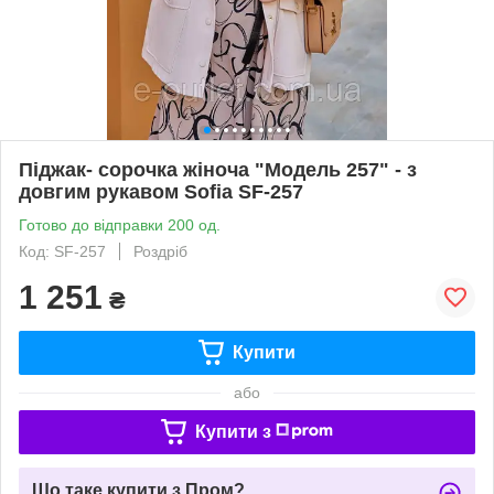
Піджак- сорочка жіноча "Модель 257" - з
довгим рукавом Sofia SF-257
Готово до відправки 200 од.
Код: SF-257
Роздріб
1 251
₴
Купити
або
Купити з
Що таке купити з Пром?