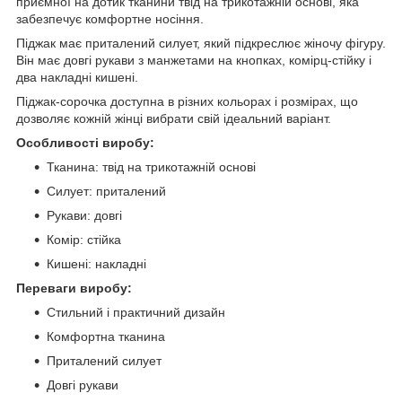
приємної на дотик тканини твід на трикотажній основі, яка
забезпечує комфортне носіння.
Піджак має приталений силует, який підкреслює жіночу фігуру.
Він має довгі рукави з манжетами на кнопках, комірц-стійку і
два накладні кишені.
Піджак-сорочка доступна в різних кольорах і розмірах, що
дозволяє кожній жінці вибрати свій ідеальний варіант.
Особливості виробу:
Тканина: твід на трикотажній основі
Силует: приталений
Рукави: довгі
Комір: стійка
Кишені: накладні
Переваги виробу:
Стильний і практичний дизайн
Комфортна тканина
Приталений силует
Довгі рукави