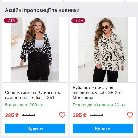
Акційні пропозиції та новинки
–73%
–73%
Рубашка жіноча для
Сорочка жіноча "Стильна та
впевнених у собі SF-251
комфортна" Sofia TI-251
Молочний
В наявності 200 од.
Готово до відправки 20 од.
385
385
₴
₴
1 426 ₴
1 426 ₴
Купити
Купити