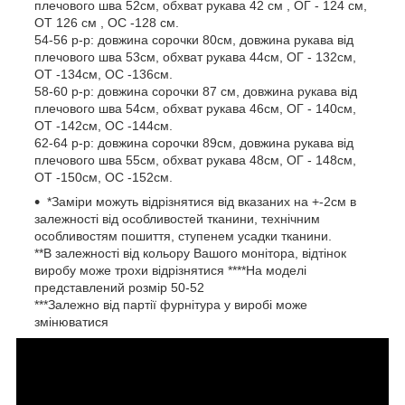
плечового шва 52см, обхват рукава 42 см , ОГ - 124 см,
ОТ 126 см , OC -128 см.
54-56 р-р: довжина сорочки 80см, довжина рукава від
плечового шва 53см, обхват рукава 44см, ОГ - 132см,
ОТ -134см, OC -136см.
58-60 р-р: довжина сорочки 87 см, довжина рукава від
плечового шва 54см, обхват рукава 46см, ОГ - 140см,
ОТ -142см, OC -144см.
62-64 р-р: довжина сорочки 89см, довжина рукава від
плечового шва 55см, обхват рукава 48см, ОГ - 148см,
ОТ -150см, OC -152см.
*Заміри можуть відрізнятися від вказаних на +-2см в
залежності від особливостей тканини, технічним
особливостям пошиття, ступенем усадки тканини.
**В залежності від кольору Вашого монітора, відтінок
виробу може трохи відрізнятися ****На моделі
представлений розмір 50-52
***Залежно від партії фурнітура у виробі може
змінюватися