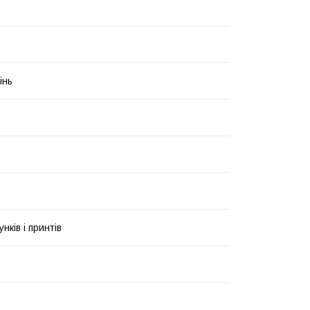
інь
унків і принтів