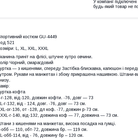
У компанії підключені
будь-який товар не п
портивний костюм GU-4449
од 521
озміри: L, XL, XXL, XXXL
канина-триніт на флісі, штучне хутро овчини.
олір Чорний, смарагдовий
уртка — з кишенями, спереду Застібка-блискавка, капюшон і перед
утром. Рукави на манжетах і збоку прикрашена нашивкою. Штани-в
низу.
амір:
уртка-кофта
-г-128, від-120, довжин кофти. -76, довг — 73
L-г-132, від - 124, довг. -76, довг — 73 см.
XL-ог-136, от -128, дл коф. -77, довжин р-73 см.
XXL-г-140, від-132, довжина коф — 77, довжина — 73 см.
тани з кишенями на манжетах, висока посадка на гумці.
-обб — 110, обт-72, довжина бр. — 119 см.
L-обб-114, від - 76, довжину бр – 120 см.