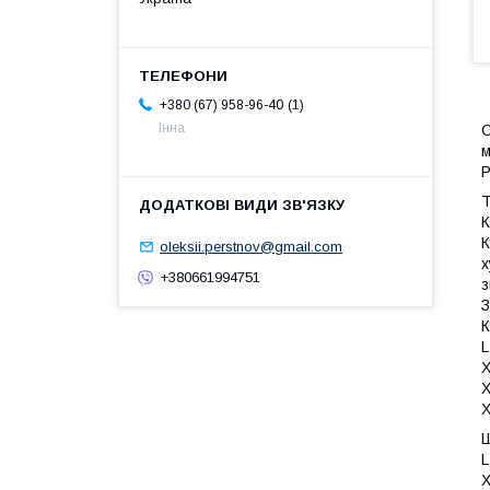
1
+380 (67) 958-96-40
Інна
С
м
Р
Т
К
К
oleksii.perstnov@gmail.com
х
+380661994751
з
З
К
L
X
X
X
Ш
L
X