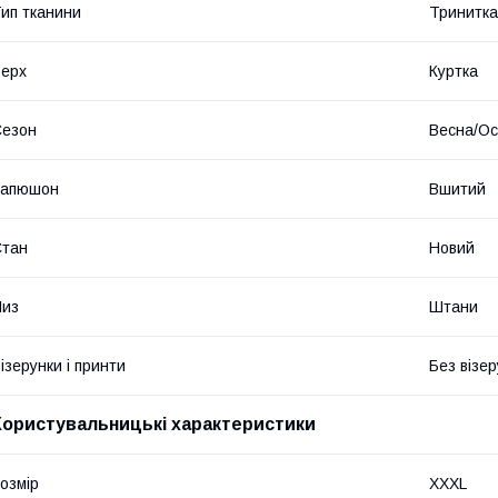
ип тканини
Тринитка
ерх
Куртка
Сезон
Весна/Ос
Капюшон
Вшитий
Стан
Новий
Низ
Штани
ізерунки і принти
Без візер
Користувальницькі характеристики
озмір
XXXL