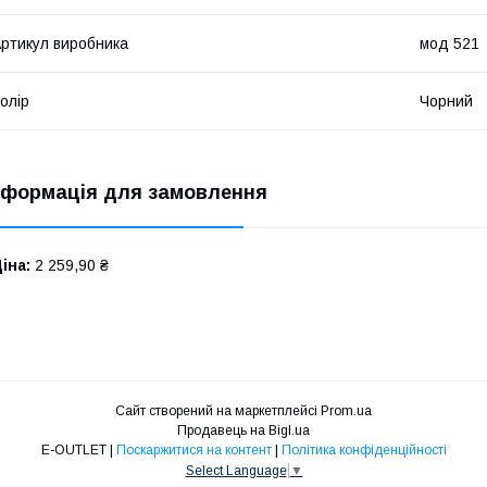
ртикул виробника
мод 521
олір
Чорний
нформація для замовлення
іна:
2 259,90 ₴
Сайт створений на маркетплейсі
Prom.ua
Продавець на Bigl.ua
E-OUTLET |
Поскаржитися на контент
|
Політика конфіденційності
Select Language
▼