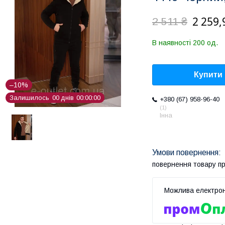
2 259,
2 511 ₴
В наявності 200 од.
Купити
–10%
Залишилось
0
0
днів
0
0
0
0
0
0
+380 (67) 958-96-40
1
Інна
повернення товару п