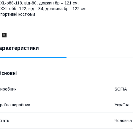
XL-обб-118, від-80, довжин бр – 121 см.
XXL-обб -122, від - 84, довжина бр - 122 см
портивні костюми
арактеристики
Основні
иробник
SOFIA
раїна виробник
Україна
тать
Чоловіча