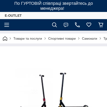
По ГУРТОВІЙ співпраці звертайтесь до
менеджера!
E-OUTLET
Товари та послуги
Спортивні товари
Самокати
Тр