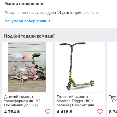
Умови повернення
Повернення товару впродовж 14 днів за домовленістю
Всі умови повернення
Подібні товари компанії
Дитячий самокат-
Трюковий самокат
Трук
трансформер 4в1 X2 |
Maraton Trigger HIC з
- 12
Посилений до 90 кг,
пегами | Самокат для
захисний бортик,
трюків, колеса 110 мм
4 784
4 416
8 7
₴
₴
батьківська ручка,
(алюміній), компресія HIC