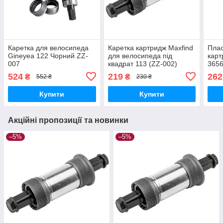
Каретка для велосипеда
Каретка картридж Maxfind
Плас
Gineyea 122 Чорний ZZ-
для велосипеда під
карт
007
квадрат 113 (ZZ-002)
3656
підв
524
219
262
₴
₴
552 ₴
230 ₴
Купити
Купити
Акційні пропозиції та новинки
–5%
–5%