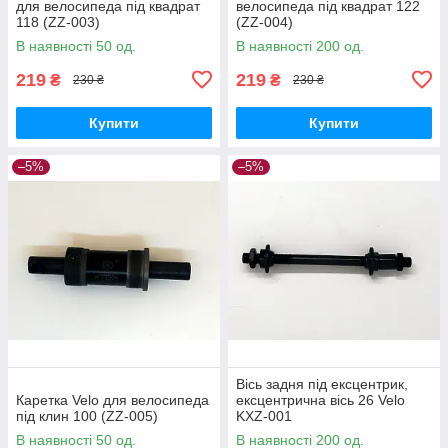
для велосипеда під квадрат
велосипеда під квадрат 122
118 (ZZ-003)
(ZZ-004)
В наявності 50 од.
В наявності 200 од.
219
219
₴
₴
230 ₴
230 ₴
Купити
Купити
–5%
–5%
Вісь задня під ексцентрик,
Каретка Velo для велосипеда
ексцентрична вісь 26 Velo
під клин 100 (ZZ-005)
KXZ-001
В наявності 50 од.
В наявності 200 од.