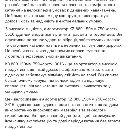
розроблений для забезпечення плавного та комфортного
катання на велосипеді в умовах підвищених навантажень.
Цей амортизатор має міцну конструкцію, яка гарантує
довговічність та надійність в екстремальних умовах.
З високою міцністю, амортизатор KZ 880 150мм 750жорстк.
3616 здатний впоратися з різними трасами та терренами. Він
ефективно поглинає удари та вібрації, забезпечуючи плавне
та стабільне катання навіть на нерівних та ґрунтових дорогах.
Це особливо важливо для гірських велосипедистів та
любителів екстремальних видів катання.
КЗ 880 150мм 750жорстк. 3616 - це амортизатор з високою
продуктивністю, який дозволяє ефективно контролювати
підвіску та забезпечує відмінну стійкість на трасі. Він сприяє
більш точному керуванню велосипедом та підвищує
впевненість під час катання на високих швидкостях та у
складних умовах.
Цей велосипедний амортизатор KZ 880 150мм 750жорстк.
3616 відрізняється чудовою якістю та довговічністю завдяки
використанню високоякісних матеріалів та технологій
виробництва. Він призначений для того, щоб витримувати
інтенсивну експлуатацію та довгі періоди катання без втрати
продуктивності.