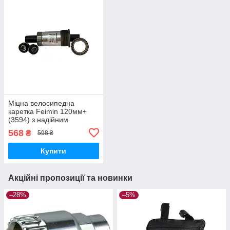
Міцна велосипедна
каретка Feimin 120мм+
(3594) з надійним
картриджем
568
₴
598 ₴
Купити
Акційні пропозиції та новинки
–28%
–5%