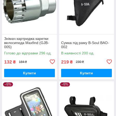
Знімач картриджа каретки
велосипеда Maxfind (GJB-
Сумка під раму B-Soul BAO-
005)
002
Готово до відправки 296 од.
В наявності 200 од.
132
219
₴
₴
184 ₴
230 ₴
Купити
Купити
–5%
–5%