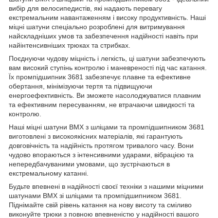
вибір для велосипедистів, які надають перевагу
екстремальним навантаженням і високу продуктивність. Наші
міцні шатуни спеціально розроблені для витримування
найскладніших умов та забезпечення надійності навіть при
найінтенсивніших трюках та стрибках.
Поєднуючи чудову міцність і легкість, ці шатуни забезпечують
вам високий ступінь контролю і маневреності під час катання.
Їх промпідшипник 3681 забезпечує плавне та ефективне
обертання, мінімізуючи тертя та підвищуючи
енергоефективність. Ви зможете насолоджуватися плавним
та ефективним пересуванням, не втрачаючи швидкості та
контролю.
Наші міцні шатуни BMX з шліцами та промпідшипником 3681
виготовлені з високоякісних матеріалів, які гарантують
довговічність та надійність протягом тривалого часу. Вони
чудово впораються з інтенсивними ударами, вібрацією та
непередбачуваними умовами, що зустрічаються в
екстремальному катанні.
Будьте впевнені в надійності своєї техніки з нашими міцними
шатунами BMX зі шліцами та промпідшипником 3681.
Піднімайте свій рівень катання на нову висоту та сміливо
виконуйте трюки з повною впевненістю у надійності вашого