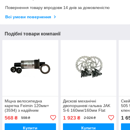
Повернення товару впродовж 14 днів за домовленістю
Всі умови повернення
Подібні товари компанії
Міцна велосипедна
Дискові механічні
Скей
каретка Feimin 120мм+
двопоршневі гальма JAK
505 
(3594) з надійним
S-6 160мм/160мм Flat
клен
картриджем
Mount 7330: ідеальне
підв
568
1 923
1 6
₴
₴
598 ₴
2 024 ₴
поєднання міцності та
ABE
ефективності
Купити
Купити