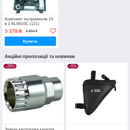
Комплект інструментів 19
в 1 KL9810С (121)
3 278
₴
3 450 ₴
Купити
Акційні пропозиції та новинки
–28%
–5%
Знімач картриджа каретки