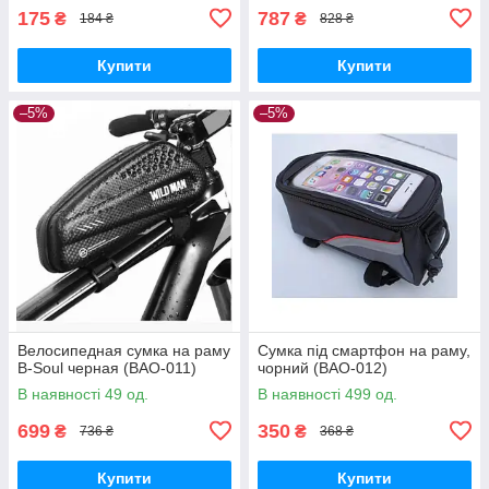
175
787
₴
₴
184 ₴
828 ₴
Купити
Купити
–5%
–5%
Велосипедная сумка на раму
Сумка під смартфон на раму,
B-Soul черная (BAO-011)
чорний (BAO-012)
В наявності 49 од.
В наявності 499 од.
699
350
₴
₴
736 ₴
368 ₴
Купити
Купити