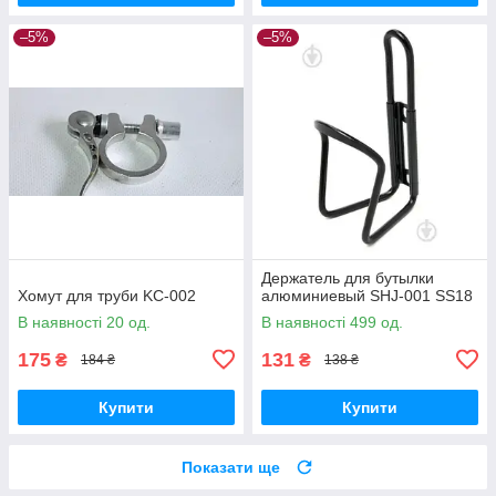
–5%
–5%
Держатель для бутылки
Хомут для труби KC-002
алюминиевый SHJ-001 SS18
В наявності 20 од.
В наявності 499 од.
175
131
₴
₴
184 ₴
138 ₴
Купити
Купити
Показати ще