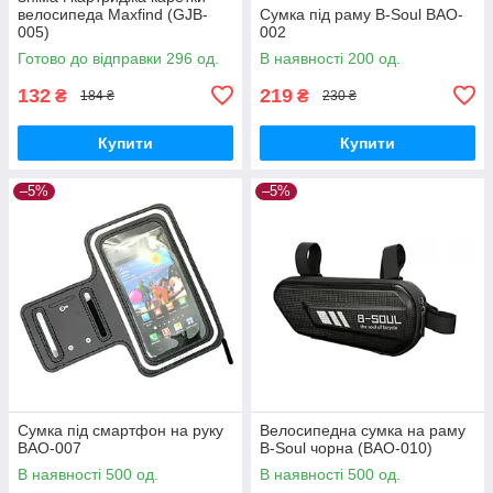
велосипеда Maxfind (GJB-
Сумка під раму B-Soul BAO-
005)
002
Готово до відправки 296 од.
В наявності 200 од.
132
219
₴
₴
184 ₴
230 ₴
Купити
Купити
–5%
–5%
Сумка під смартфон на руку
Велосипедна сумка на раму
BAO-007
B-Soul чорна (BAO-010)
В наявності 500 од.
В наявності 500 од.