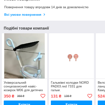
Повернення товару впродовж 14 днів за домовленістю
Всі умови повернення
Подібні товари компанії
Універсальний
Гальмівні колодки NORD
Вело
сонцезахисний навіс-
PAD03.red 7331 для
ланц
козирок W06 для дитячих
гальм.
Кам
велосипедів та колясок |
SUO-
350
131
524
₴
₴
368 ₴
138 ₴
Кріплення на батьківську
замо
ручку, захист від UV-п
вело
Купити
Купити
мот