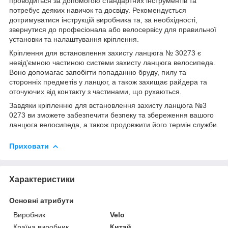
проводиться за допомогою стандартних інструментів та
потребує деяких навичок та досвіду. Рекомендується
дотримуватися інструкцій виробника та, за необхідності,
звернутися до професіонала або велосервісу для правильної
установки та налаштування кріплення.
Кріплення для встановлення захисту ланцюга № 30273 є
невід'ємною частиною системи захисту ланцюга велосипеда.
Воно допомагає запобігти попаданню бруду, пилу та
сторонніх предметів у ланцюг, а також захищає райдера та
оточуючих від контакту з частинами, що рухаються.
Завдяки кріпленню для встановлення захисту ланцюга №3
0273 ви зможете забезпечити безпеку та збереження вашого
ланцюга велосипеда, а також продовжити його термін служби.
Приховати
Характеристики
Основні атрибути
Виробник
Velo
Країна виробник
Китай