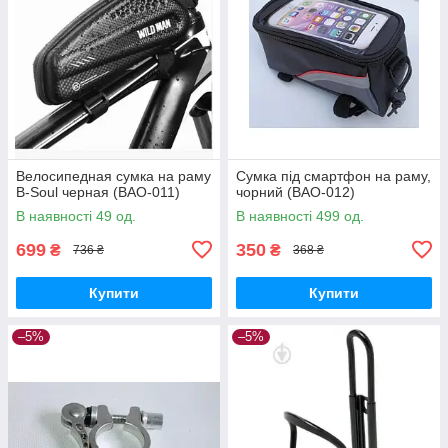
Велосипедная сумка на раму
Сумка під смартфон на раму,
B-Soul черная (BAO-011)
чорний (BAO-012)
В наявності 49 од.
В наявності 499 од.
699
350
₴
₴
736 ₴
368 ₴
Купити
Купити
–5%
–5%