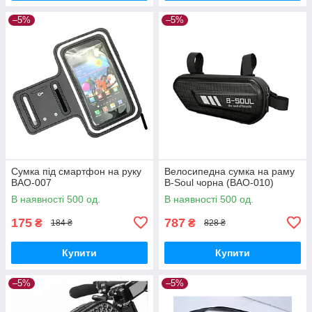
–5%
–5%
Сумка під смартфон на руку
Велосипедна сумка на раму
BAO-007
B-Soul чорна (BAO-010)
В наявності 500 од.
В наявності 500 од.
175
787
₴
₴
184 ₴
828 ₴
Купити
Купити
–5%
–5%