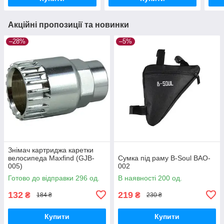
Акційні пропозиції та новинки
–28%
–5%
Знімач картриджа каретки
велосипеда Maxfind (GJB-
Сумка під раму B-Soul BAO-
005)
002
Готово до відправки 296 од.
В наявності 200 од.
132
219
₴
₴
184 ₴
230 ₴
Купити
Купити