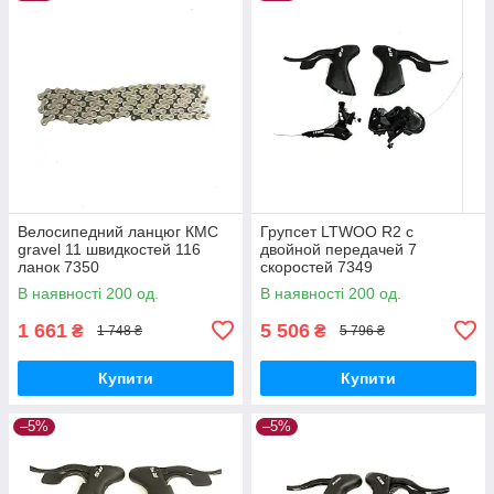
Велосипедний ланцюг КМС
Групсет LTWOO R2 с
gravel 11 швидкостей 116
двойной передачей 7
ланок 7350
скоростей 7349
В наявності 200 од.
В наявності 200 од.
1 661
5 506
₴
₴
1 748 ₴
5 796 ₴
Купити
Купити
–5%
–5%