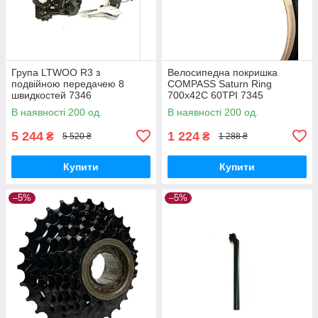
Група LTWOO R3 з
Велосипедна покришка
подвійною передачею 8
COMPASS Saturn Ring
швидкостей 7346
700x42C 60TPI 7345
В наявності 200 од.
В наявності 200 од.
5 244
1 224
₴
₴
5 520 ₴
1 288 ₴
Купити
Купити
–5%
–5%