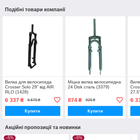
Подібні товари компанії
Вилка для велосипеда
Міцна вилка велосипедна
Вилк
Crosser Solo 29" від AIR
24 Disk сталь (3379)
Cros
RLO (1428)
27,5
6 337
874
6 3
₴
₴
6 670 ₴
920 ₴
Купити
Купити
Акційні пропозиції та новинки
–5%
–5%