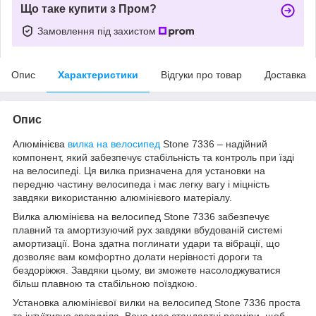
Що таке купити з Пром?
Замовлення під захистом
Опис
Характеристики
Відгуки про товар
Доставка
Опис
Алюмінієва
вилка на велосипед
Stone 7336 – надійний
компонент, який забезпечує стабільність та контроль при їзді
на велосипеді. Ця вилка призначена для установки на
передню частину велосипеда і має легку вагу і міцність
завдяки використанню алюмінієвого матеріалу.
Вилка алюмінієва на велосипед Stone 7336 забезпечує
плавний та амортизуючий рух завдяки вбудованій системі
амортизації. Вона здатна поглинати удари та вібрації, що
дозволяє вам комфортно долати нерівності дороги та
бездоріжжя. Завдяки цьому, ви зможете насолоджуватися
більш плавною та стабільною поїздкою.
Установка алюмінієвої вилки на велосипед Stone 7336 проста
та інтуїтивно зрозуміла. Вона має стандартні розміри, щоб