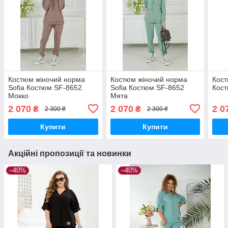
Костюм жіночий норма
Костюм жіночий норма
Кост
Sofia Костюм SF-8652
Sofia Костюм SF-8652
Кост
Мокко
Мята
2 070
2 070
2 0
₴
₴
2 300 ₴
2 300 ₴
Купити
Купити
Акційні пропозиції та новинки
–40%
–40%