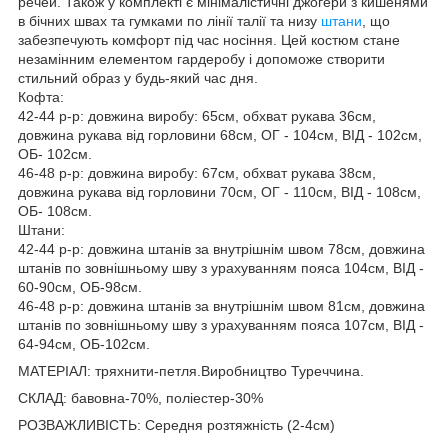
речей. Також у комплекті є мінімалістичні джогери з кишенями
в бічних швах та гумками по лінії талії та низу
штани
, що
забезпечують комфорт під час носіння. Цей костюм стане
незамінним елементом гардеробу і допоможе створити
стильний образ у будь-який час дня.
Кофта:
42-44 р-р: довжина виробу: 65см, обхват рукава 36см,
довжина рукава від горловини 68см, ОГ - 104см, ВІД - 102см,
ОБ- 102см.
46-48 р-р: довжина виробу: 67см, обхват рукава 38см,
довжина рукава від горловини 70см, ОГ - 110см, ВІД - 108см,
ОБ- 108см.
Штани:
42-44 р-р: довжина штанів за внутрішнім швом 78см, довжина
штанів по зовнішньому шву з урахуванням пояса 104см, ВІД -
60-90см, ОБ-98см.
46-48 р-р: довжина штанів за внутрішнім швом 81см, довжина
штанів по зовнішньому шву з урахуванням пояса 107см, ВІД -
64-94см, ОБ-102см.
МАТЕРІАЛ: тряхнити-петля.Виробництво Туреччина.
СКЛАД: бавовна-70%, поліестер-30%
РОЗВАЖЛИВІСТЬ: Середня розтяжність (2-4см)