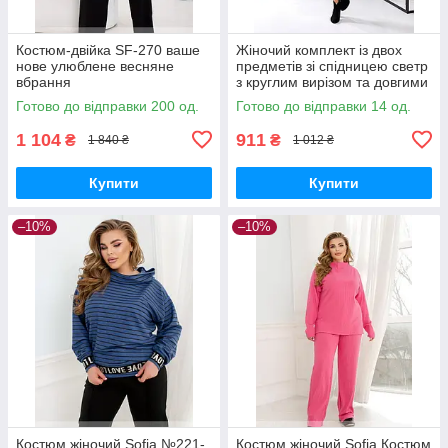
Костюм-двійка SF-270 ваше
Жіночий комплект із двох
нове улюблене весняне
предметів зі спідницею светр
вбрання
з круглим вирізом та довгими
рукавами та спідниця SF-
Готово до відправки 200 од.
Готово до відправки 14 од.
2024
1 104
911
₴
₴
1 840 ₴
1 012 ₴
Купити
Купити
–10%
–10%
Костюм жіночий Sofia №221-
Костюм жіночий Sofia Костюм