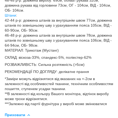
46-48 р-р: довжина виробу: 69см, обхват рукава 32см,
довжина рукава від горловини 73см, ОГ - 104см, ВІД - 104см,
ОБ- 104см.
Штани
:
42-44 р-р: довжина штанів за внутрішнім швом 77см, довжина
штанів по зовнішньому шву з урахуванням пояса 105см, ВІД -
60-90см, ОБ- 90см.
46-48 р-р: довжина штанів за внутрішнім швом 78см, довжина
штанів по зовнішньому шву з урахуванням пояса 106см, ВІД -
64-94см, ОБ- 98см.
МАТЕРІАЛ: Трикотаж (Мустанг)
СКЛАД: віскоза-33%, спандекс-5%, поліестер-62%
РОЗВАЖЛИВІСТЬ: Сильна розтяжність (>5см)
РЕКОМЕНДАЦІЇ ПО ДОГЛЯДУ: делікатне прання
*Заміри можуть відрізнятися від вказаних на +-2см в
залежності від особливостей тканини, технічним особливостям
пошиття, ступенем усадки тканини.
**В залежності від кольору Вашого монітора, відтінок виробу
може трохи відрізнятися.
***Залежно від партії фурнітура у виробі може змінюватися
Приховати