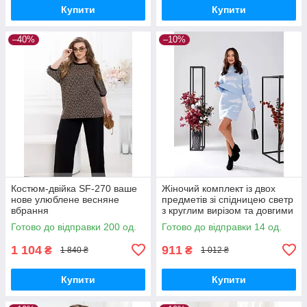
Купити
Купити
–40%
–10%
Костюм-двійка SF-270 ваше
Жіночий комплект із двох
нове улюблене весняне
предметів зі спідницею светр
вбрання
з круглим вирізом та довгими
рукавами та спідниця SF-
Готово до відправки 200 од.
Готово до відправки 14 од.
2024
1 104
911
₴
₴
1 840 ₴
1 012 ₴
Купити
Купити