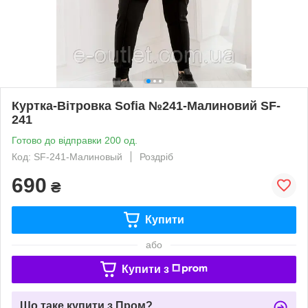
Куртка-Вітровка Sofia №241-Малиновий SF-
241
Готово до відправки 200 од.
Код: SF-241-Малиновый
Роздріб
690
₴
Купити
або
Купити з
Що таке купити з Пром?