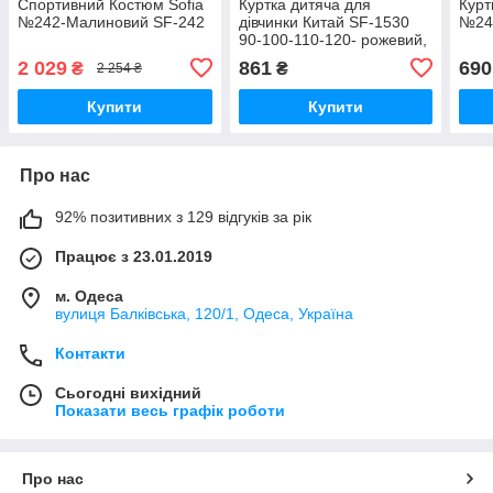
Спортивний Костюм Sofia
Куртка дитяча для
Курт
№242-Малиновий SF-242
дівчинки Китай SF-1530
№24
90-100-110-120- рожевий,
ліловий
2 029
861
690
₴
₴
2 254 ₴
Купити
Купити
Про нас
92% позитивних з 129 відгуків за рік
Працює з 23.01.2019
м. Одеса
вулиця Балківська, 120/1, Одеса, Україна
Контакти
Сьогодні вихідний
Показати весь графік роботи
Про нас