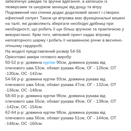
забезпечує швидке та зручне вдягання, а капюшон із
люверсами та шнурком захищає від дощу та вітру.
Подовжений низ спинки додає додатковий захист і створює
ефектний силует. Також ця вітровка має функціональні кишені
на талії, які дозволяють зберігати необхідні дрібниці при
необхідності, що робить її ще більш зручною та практичною у
використанні. Крім того, квітковий принт надає вітровці
неповторного шарму і робить її незамінною річчю в весняно-
літньому гардеробі.
На моделі представлений розмір 54-56
Орієнтовні заміри готового виробу:
50-52 р-р: довжина
куртки
90см, довжина рукава від
плечового шва 53см, обхват рукава 45см, ОГ - 126см, ОТ
-130см, OC -142см.
54-56 р-р: довжина куртки 93см, довжина рукава від
плечового шва 54см, обхват рукава 47см, ОГ - 132см, ОТ
-136см, OC -148см.
58-60 р-р: довжина куртки 96см, довжина рукава від
плечового шва 55см, обхват рукава 49см, ОГ - 138см, ОТ
-142см, OC -154см.
62-64 р-р: довжина куртки 98см, довжина рукава від
плечового шва 56см, обхват рукава 51см, ОГ - 144см, ОТ
-148см, OC -160см.