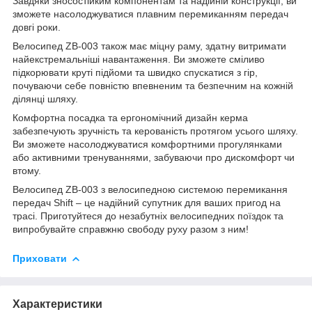
Завдяки зносостійким компонентам та надійній конструкції, ви
зможете насолоджуватися плавним перемиканням передач
довгі роки.
Велосипед ZB-003 також має міцну раму, здатну витримати
найекстремальніші навантаження. Ви зможете сміливо
підкорювати круті підйоми та швидко спускатися з гір,
почуваючи себе повністю впевненим та безпечним на кожній
ділянці шляху.
Комфортна посадка та ергономічний дизайн керма
забезпечують зручність та керованість протягом усього шляху.
Ви зможете насолоджуватися комфортними прогулянками
або активними тренуваннями, забуваючи про дискомфорт чи
втому.
Велосипед ZB-003 з велосипедною системою перемикання
передач Shift – це надійний супутник для ваших пригод на
трасі. Приготуйтеся до незабутніх велосипедних поїздок та
випробувайте справжню свободу руху разом з ним!
Приховати
Характеристики