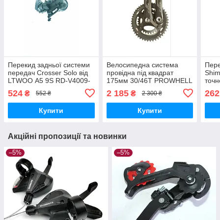
Перекид задньої системи
Велосипедна система
Пер
передач Crosser Solo від
провідна під квадрат
Shi
LTWOO А5 9S RD-V4009-
175мм 30/46Т PROWHELL
точн
M2 (1452)
розбірна 7325:
пере
524
2 185
262
₴
₴
552 ₴
2 300 ₴
продуктивність на висоті
Купити
Купити
Акційні пропозиції та новинки
–5%
–5%