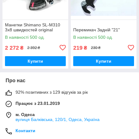
Манетки Shimano SL-M310
3х8 швидкостей original
Перемикач Задній "21"
В наявності 500 од.
В наявності 500 од.
2 272
219
₴
₴
2 392 ₴
230 ₴
Купити
Купити
Про нас
92% позитивних з 129 відгуків за рік
Працює з 23.01.2019
м. Одеса
вулиця Балківська, 120/1, Одеса, Україна
Контакти