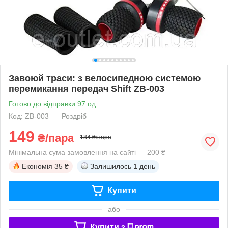
Завоюй траси: з велосипедною системою
перемикання передач Shift ZB-003
Готово до відправки 97 од.
Код: ZB-003
Роздріб
149
₴/пара
184 ₴/пара
Мінімальна сума замовлення на сайті — 200 ₴
Економія
35 ₴
Залишилось
1 день
Купити
або
Купити з