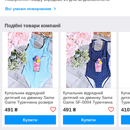
Всі умови повернення
Подібні товари компанії
Купальник відрядний
Купальник відрядний
Купа
дитячий на дівчинку Same
дитячий на дівчинку Same
дитя
Game Туреччина розміри
Game SF-0004 Туреччина
Туре
4/6, , років голубий SF-
розміри 2/4,4/6, 8/10 років
2/4,
491
491
410
₴
₴
0005
синій
Бірю
Купити
Купити