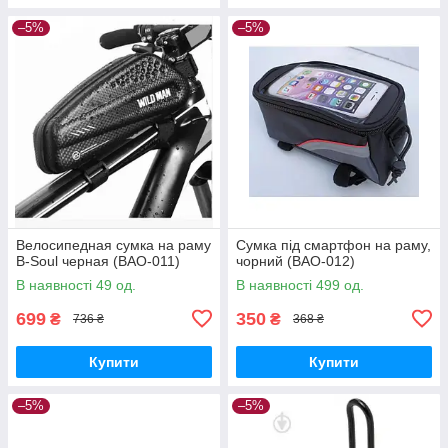
–5%
–5%
Велосипедная сумка на раму
Сумка під смартфон на раму,
B-Soul черная (BAO-011)
чорний (BAO-012)
В наявності 49 од.
В наявності 499 од.
699
350
₴
₴
736 ₴
368 ₴
Купити
Купити
–5%
–5%