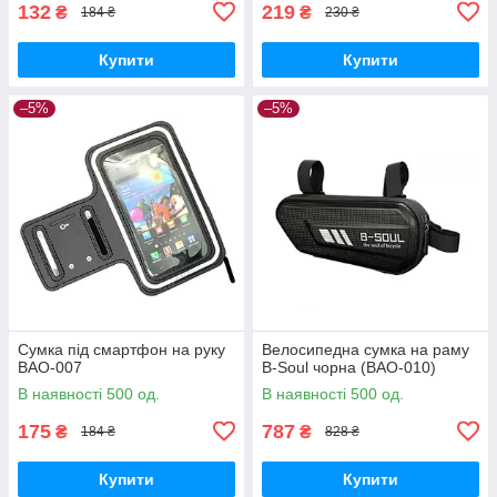
132
219
₴
₴
184 ₴
230 ₴
Купити
Купити
–5%
–5%
Сумка під смартфон на руку
Велосипедна сумка на раму
BAO-007
B-Soul чорна (BAO-010)
В наявності 500 од.
В наявності 500 од.
175
787
₴
₴
184 ₴
828 ₴
Купити
Купити