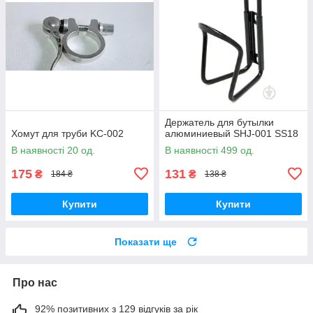
Держатель для бутылки
Хомут для труби KC-002
алюминиевый SHJ-001 SS18
В наявності 20 од.
В наявності 499 од.
175
131
₴
₴
184 ₴
138 ₴
Купити
Купити
Показати ще
Про нас
92% позитивних з 129 відгуків за рік