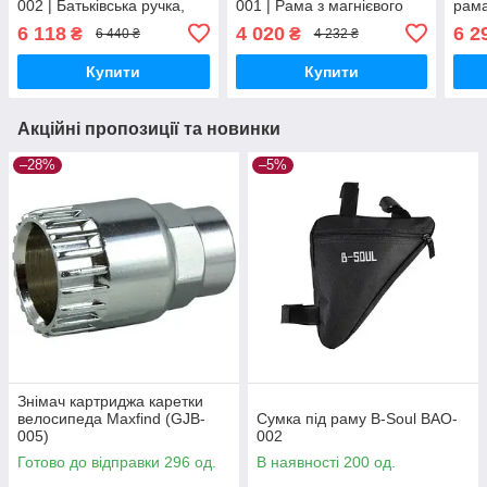
002 | Батьківська ручка,
001 | Рама з магнієвого
рама
козирок, гумові колеса та
сплаву, батьківська ручка,
коле
6 118
4 020
6 2
₴
₴
6 440 ₴
4 232 ₴
бічна підтримка
литі колеса
та д
Купити
Купити
Акційні пропозиції та новинки
–28%
–5%
Знімач картриджа каретки
велосипеда Maxfind (GJB-
Сумка під раму B-Soul BAO-
005)
002
Готово до відправки 296 од.
В наявності 200 од.