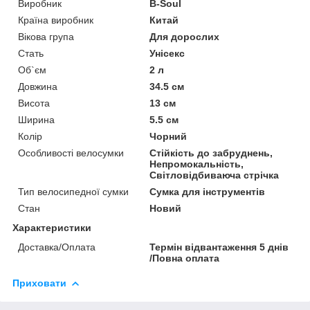
Виробник
B-Soul
Країна виробник
Китай
Вікова група
Для дорослих
Стать
Унісекс
Об`єм
2 л
Довжина
34.5 см
Висота
13 см
Ширина
5.5 см
Колір
Чорний
Особливості велосумки
Стійкість до забруднень,
Непромокальність,
Світловідбиваюча стрічка
Тип велосипедної сумки
Сумка для інструментів
Стан
Новий
Характеристики
Доставка/Оплата
Термін відвантаження 5 днів
/Повна оплата
Приховати