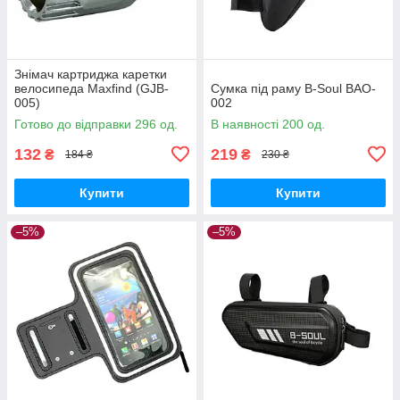
Знімач картриджа каретки
велосипеда Maxfind (GJB-
Сумка під раму B-Soul BAO-
005)
002
Готово до відправки 296 од.
В наявності 200 од.
132
219
₴
₴
184 ₴
230 ₴
Купити
Купити
–5%
–5%