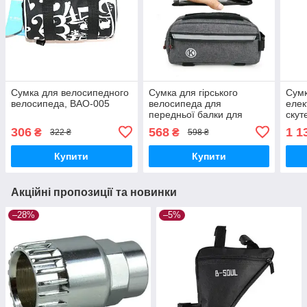
Сумка для велосипедного
Сумка для гірського
Сумк
велосипеда, BAO-005
велосипеда для
елек
передньої балки для
скут
велосипеда
водо
306
568
1 1
₴
₴
322 ₴
598 ₴
Чор
Купити
Купити
Акційні пропозиції та новинки
–28%
–5%