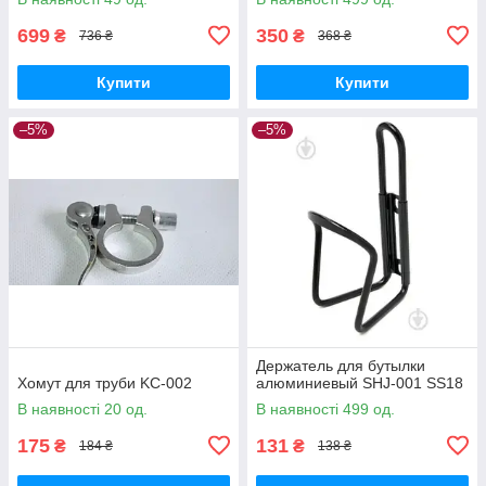
699
350
₴
₴
736 ₴
368 ₴
Купити
Купити
–5%
–5%
Держатель для бутылки
Хомут для труби KC-002
алюминиевый SHJ-001 SS18
В наявності 20 од.
В наявності 499 од.
175
131
₴
₴
184 ₴
138 ₴