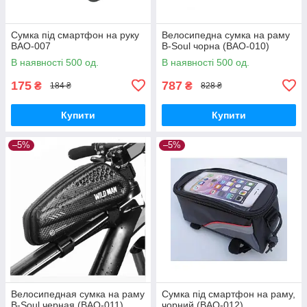
Сумка під смартфон на руку
Велосипедна сумка на раму
BAO-007
B-Soul чорна (BAO-010)
В наявності 500 од.
В наявності 500 од.
175
787
₴
₴
184 ₴
828 ₴
Купити
Купити
–5%
–5%
Велосипедная сумка на раму
Сумка під смартфон на раму,
B-Soul черная (BAO-011)
чорний (BAO-012)