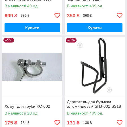
В наявності 49 од.
В наявності 499 од.
699
350
₴
₴
736 ₴
368 ₴
Купити
Купити
–5%
–5%
Держатель для бутылки
Хомут для труби KC-002
алюминиевый SHJ-001 SS18
В наявності 20 од.
В наявності 499 од.
175
131
₴
₴
184 ₴
138 ₴