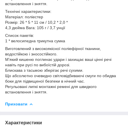
встановлення і зняття.
Технічні характеристики:
Матеріал: поліестер
Розмір: 26 * 5 * 11 см / 10,2 * 2,0 *
4,3 дюйма Вага: 105 г / 3,7 унції
Список пакетів:
1 * велосипедна трикутна сумка
Виготовлений з високоякісної поліефірної тканини,
водостійкою і зносостійкого.
М'який кишеню поглинає удари і захищає ваші цінні речі
навіть при русі по вибоїстій дорозі.
Блискава з тасьмою зберігає речі сухими.
Що абсолютно очевидно світловідбиваючі смуги по обидва
боки для підвищеної безпеки в нічний час.
Регульовані липкі монтажні ремені для швидкого
встановлення і зняття.
Приховати
Характеристики