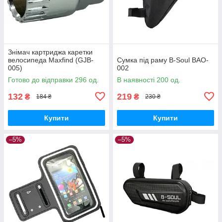
Знімач картриджа каретки
велосипеда Maxfind (GJB-
Сумка під раму B-Soul BAO-
005)
002
Готово до відправки 296 од.
В наявності 200 од.
132
219
₴
₴
184 ₴
230 ₴
Купити
Купити
–5%
–5%