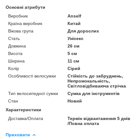
Основні атрибути
Виробник
Anself
Країна виробник
Китай
Вікова група
Для дорослих
Стать
Унісекс
Довжина
26 см
Висота
5 см
Ширина
11 см
Колір
Сірий
Особливості велосумки
Стійкість до забруднень,
Непромокальність,
Світловідбиваюча стрічка
Тип велосипедної сумки
Сумка для інструментів
Стан
Новий
Характеристики
Доставка/Оплата
Термін відвантаження 5 днів
/Повна оплата
Приховати