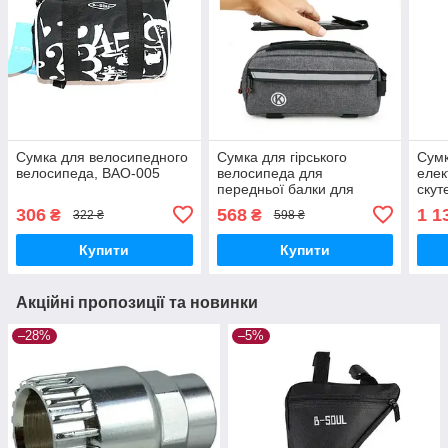
Сумка для велосипедного
Сумка для гірського
Сумк
велосипеда, BAO-005
велосипеда для
елек
передньої балки для
скут
велосипеда
водо
306
568
1 1
₴
₴
322 ₴
598 ₴
Чор
Купити
Купити
Акційні пропозиції та новинки
–28%
–5%