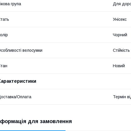
ікова група
Для дор
тать
Унісекс
олір
Чорний
собливості велосумки
Стійкіст
Стан
Новий
Характеристики
оставка/Оплата
Термін в
нформація для замовлення