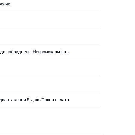
ослих
ь до забруднень, Непромокальність
ідвантаження 5 днів /Повна оплата