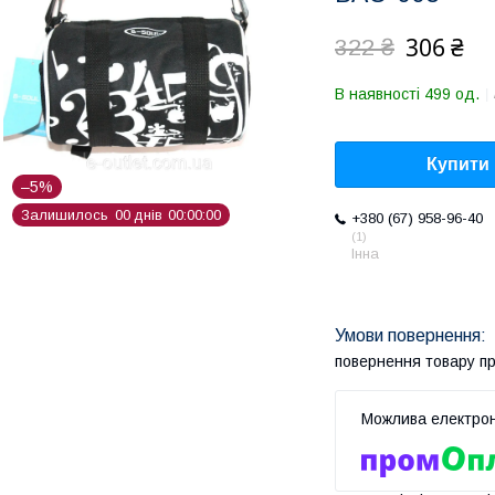
306 ₴
322 ₴
В наявності 499 од.
Купити
–5%
Залишилось
0
0
днів
0
0
0
0
0
0
+380 (67) 958-96-40
1
Інна
повернення товару п