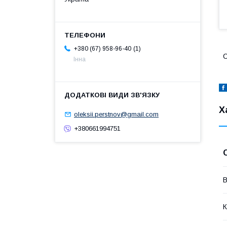
1
+380 (67) 958-96-40
С
Інна
Х
oleksii.perstnov@gmail.com
+380661994751
В
К