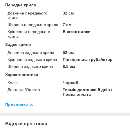
Переднє крило
Довжина переднього
32 см
крила
Ширина переднього крила
7 см
Кріплення переднього
В шток вилки
крила
Заднє крило
Довжина заднього крила
52 см
Кріплення заднього крила
Підсідельна труба/штир
Ширина заднього крила
6.5 см
Характеристики
Колір
Чорний
Доставка/Оплата
Термін доставки 5 днів /
Повна оплата
Приховати
Відгуки про товар