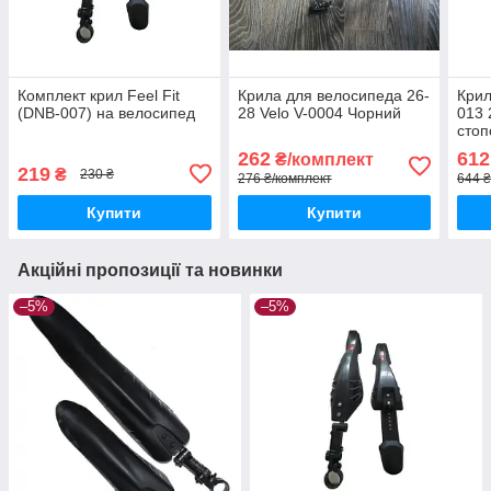
Комплект крил Feel Fit
Крила для велосипеда 26-
Крил
(DNB-007) на велосипед
28 Velo V-0004 Чорний
013 
сто
262
612
₴/комплект
219
₴
230 ₴
276 ₴/комплект
644 ₴
Купити
Купити
Акційні пропозиції та новинки
–5%
–5%