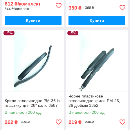
612
₴/комплект
350
₴
368 ₴
644 ₴/комплект
Купити
Купити
–5%
–5%
Чорне пластикове
Крило велосипедне PM-36 із
велосипедне крило PM-26,
пластику для 28" коліс 3587
26 дюймів 3352
В наявності 200 од.
В наявності 200 од.
262
219
₴
₴
276 ₴
230 ₴