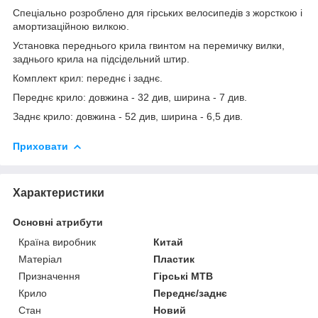
Спеціально розроблено для гірських велосипедів з жорсткою і
амортизаційною вилкою.
Установка переднього крила гвинтом на перемичку вилки,
заднього крила на підсідельний штир.
Комплект крил: переднє і заднє.
Переднє крило: довжина - 32 див, ширина - 7 див.
Заднє крило: довжина - 52 див, ширина - 6,5 див.
Приховати
Характеристики
Основні атрибути
Країна виробник
Китай
Матеріал
Пластик
Призначення
Гірські MTB
Крило
Переднє/заднє
Стан
Новий