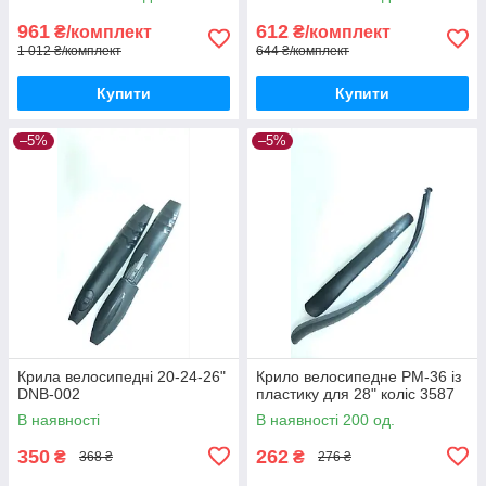
961
612
₴/комплект
₴/комплект
1 012 ₴/комплект
644 ₴/комплект
Купити
Купити
–5%
–5%
Крила велосипедні 20-24-26"
Крило велосипедне PM-36 із
DNB-002
пластику для 28" коліс 3587
В наявності
В наявності 200 од.
350
262
₴
₴
368 ₴
276 ₴