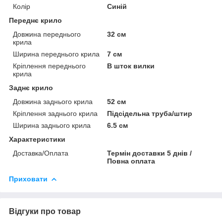
Колір
Синій
Переднє крило
Довжина переднього
32 см
крила
Ширина переднього крила
7 см
Кріплення переднього
В шток вилки
крила
Заднє крило
Довжина заднього крила
52 см
Кріплення заднього крила
Підсідельна труба/штир
Ширина заднього крила
6.5 см
Характеристики
Доставка/Оплата
Термін доставки 5 днів /
Повна оплата
Приховати
Відгуки про товар