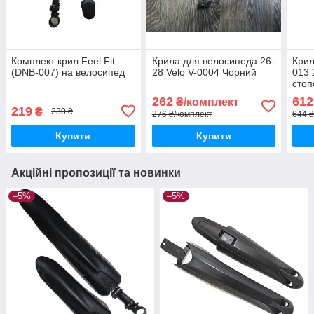
Комплект крил Feel Fit
Крила для велосипеда 26-
Крил
(DNB-007) на велосипед
28 Velo V-0004 Чорний
013 
сто
262
612
₴/комплект
219
₴
230 ₴
276 ₴/комплект
644 ₴
Купити
Купити
Акційні пропозиції та новинки
–5%
–5%