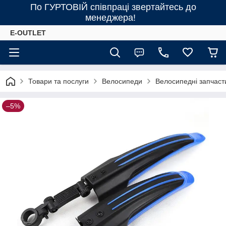
По ГУРТОВІЙ співпраці звертайтесь до
менеджера!
E-OUTLET
Товари та послуги
Велосипеди
Велосипедні запчаст
–5%