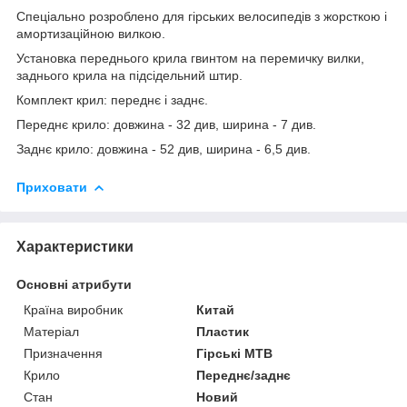
Спеціально розроблено для гірських велосипедів з жорсткою і
амортизаційною вилкою.
Установка переднього крила гвинтом на перемичку вилки,
заднього крила на підсідельний штир.
Комплект крил: переднє і заднє.
Переднє крило: довжина - 32 див, ширина - 7 див.
Заднє крило: довжина - 52 див, ширина - 6,5 див.
Приховати
Характеристики
Основні атрибути
Країна виробник
Китай
Матеріал
Пластик
Призначення
Гірські MTB
Крило
Переднє/заднє
Стан
Новий