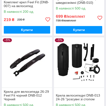
Комплект крил Feel Fit (DNB-
швидкознімні (DNB-010)
007) на велосипед
В наявності 500 од.
В наявності 200 од.
699
₴/комплект
219
₴
230 ₴
736 ₴/комплект
Купити
Купити
–5%
–5%
Крила для велосипеда 26-29
Feel Fit чорний DNB-012
Крила велосипедні DNB-013
Чорний
24-26 "розсувні зі стопом
В наявності 500 од.
В наявності 500 од.