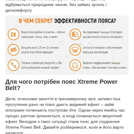
відбувається природним чином, без зайвих зусиль і
дискомфорту.
Для чого потрібен пояс Xtreme Power
Belt?
Дієти, інтенсивні заняття в тренажерному залі, активні піші
прогулянки рано чи пізно дають видимий ефект – зайві
кілограми починають поступово йти. Однак через якийсь час
процес раптом зупиняється, а іноді починається зворотний
ефект. Виходом з такої ситуації стане пояс для схуднення
Xtreme Power Belt. Давайте розберемося, коли ж його варто
надягати: