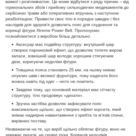
важкої і розпливчатою. Це може відбутися з ряду причин – від
гормональних збоїв і прийому сильнодіючих медикаментів до
серйозних травм або оперативних втручань з наступною
реабілітацією. Привести своє тіло в порядок швидко і без
наслідків для здоров'я дозволить пояс для схуднення та
корекції фігури Xtreme Power Belt. Пропонуємо
познайомитися з виробом більш детально:
Аксесуар має подвійну структуру: внутрішній шар
створює парниковий ефект, що дозволяє топити жирові
запаси, зовнішній шар володіє хорошим стягуючим
дією, коригуючи недоліки фігури.
Товщина пояса становить 25 мм, на ньому немає
опуклих швів і великої фурнітури, тому надягати його
можна навіть під одяг – ніхто не помітить.
Завдяки тому, що основний матеріал має сітчасту
структуру, тіло продовжує «дихати».
Зручна застібка дозволяє зафіксувати пояс
максимально щільно, що створює ефект корсета, який
знімає надмірне навантаження з хребта та м'язів спини,
вирівнює поставу.
Незважаючи на те, що виріб щільно облягає фігуру, воно не
заважає дихати, не сковує рухи. Корекція недоліків