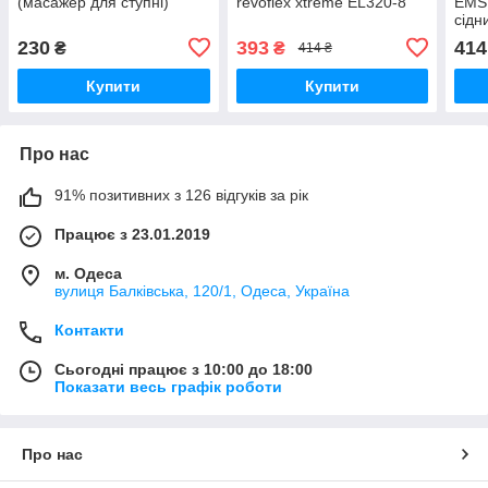
(масажер для ступні)
revoflex xtreme EL320-8
EMS 
сідн
230
393
414
₴
₴
414 ₴
Купити
Купити
Про нас
91% позитивних з 126 відгуків за рік
Працює з 23.01.2019
м. Одеса
вулиця Балківська, 120/1, Одеса, Україна
Контакти
Сьогодні працює з 10:00 до 18:00
Показати весь графік роботи
Про нас