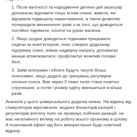
Після вагітності та народження дитини цей аксесуар
допомагає відновити тонус м'язів спини, живота, які
відчували підвищену навантаження, а також дозволяє
попередити виникнення грижі з-за того, що доводиться
постійно піднімати, носити на руках малюка.
Якщо щодня доводиться годинами працювати,
сидячи за комп'ютером, пояс створює додаткову
підтримку спині, знімає надмірну напругу, допомагає
менше втомлюватися, профілактує можливі головні
болі.
Зайві кілограми і обсяги будуть танути більш
інтенсивно, якщо додати до тренувань регулярне
носіння пояса. Вже через 3 тижні талія стане помітно
стрункішою, а потім і розмір одягу зменшиться в кілька
разів.
Аналогів у цього універсального додатка немає. На відміну від
стимуляторів жіросжіганія, модних блокаторів калорій і
регуляторів апетиту пояс не провокує побічних реакцій, не
має негативного впливу на роботу всього організму в цілому.
А позитивний ефект від його використання буде помітний
відразу.