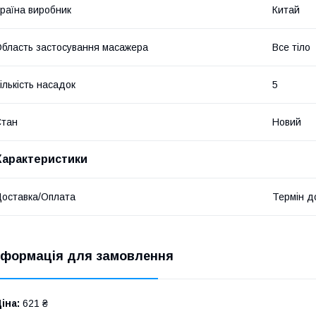
раїна виробник
Китай
бласть застосування масажера
Все тіло
ількість насадок
5
Стан
Новий
Характеристики
оставка/Оплата
Термін до
нформація для замовлення
іна:
621 ₴