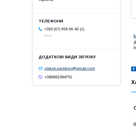
1
+380 (67) 958-96-40
Інна
д
п
oleksii.perstnov@gmail.com
+380661994751
Х
В