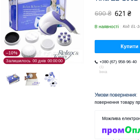
621 ₴
690 ₴
В наявності
Код:
EL-1
Купити
–10%
Залишилось
0
0
днів
0
0
0
0
0
0
+380 (67) 958-96-40
1
Інна
повернення товару п