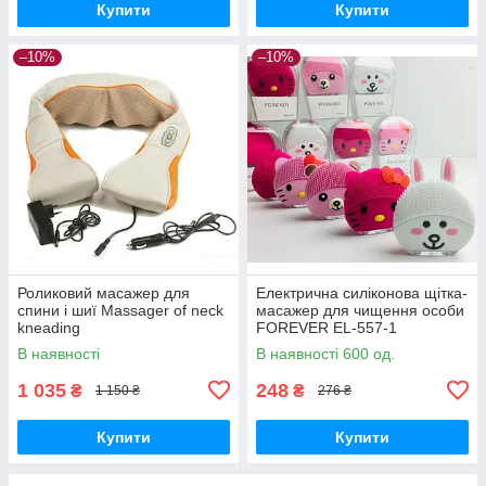
Купити
Купити
–10%
–10%
Роликовий масажер для
Електрична силіконова щітка-
спини і шиї Massager of neck
масажер для чищення особи
kneading
FOREVER EL-557-1
В наявності
В наявності 600 од.
1 035
248
₴
₴
1 150 ₴
276 ₴
Купити
Купити