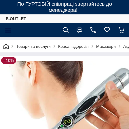
По ГУРТОВІЙ співпраці звертайтесь до
менеджера!
E-OUTLET
Товари та послуги
Краса і здоров'я
Масажери
Ак
–10%