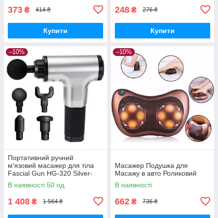
373
248
₴
₴
414 ₴
276 ₴
Купити
Купити
–10%
–10%
Портативний ручний
м'язовий масажер для тіла
Масажер Подушка для
Fascial Gun HG-320 Silver-
Масажу в авто Роликовий
Black
В наявності 50 од.
В наявності
1 408
662
₴
₴
1 564 ₴
736 ₴