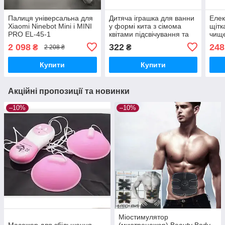
Палиця універсальна для
Дитяча іграшка для ванни
Елек
Xiaomi Ninebot Mini і MINI
у формі кита з сімома
щітк
PRO EL-45-1
квітами підсвічування та
чищ
водонепроникним
EL-5
2 098
322
248
₴
₴
2 208 ₴
корпусом EL-2148(107А)
Купити
Купити
Акційні пропозиції та новинки
–10%
–10%
Міостимулятор
Масажер для збільшення
(миотренажер) Beauty Body