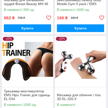
грудей Breast Beauty MH-36
Mobile Gym 6 pack / EMS
Trainer EL-282
В наявності 300 од.
В наявності 1000 од.
662
166
₴
₴
736 ₴
184 ₴
Купити
Купити
–10%
–10%
Тренажер-міостимулятор
EMS Hips Trainer для сідниць
Масажер для обличчя і тіла
EL-534
3D EL-320-3
В наявності 1000 од.
В наявності