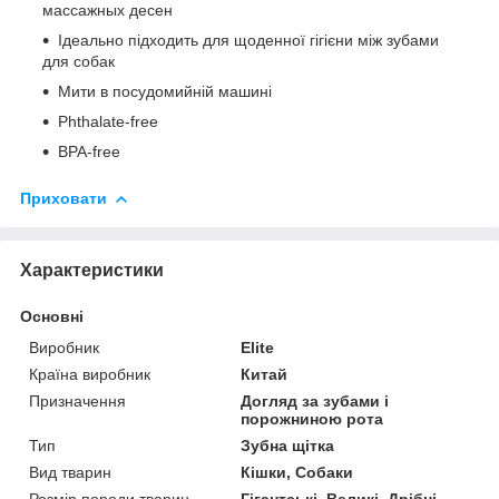
массажных десен
Ідеально підходить для щоденної гігієни між зубами
для собак
Мити в посудомийній машині
Phthalate-free
BPA-free
Приховати
Характеристики
Основні
Виробник
Elite
Країна виробник
Китай
Призначення
Догляд за зубами і
порожниною рота
Тип
Зубна щітка
Вид тварин
Кішки, Собаки
Розмір породи тварин
Гігантські, Великі, Дрібні,