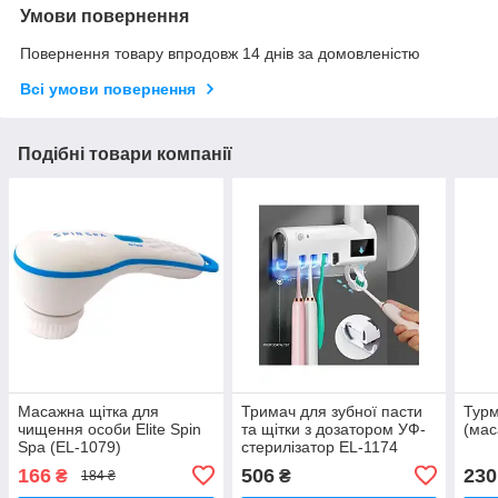
Умови повернення
Повернення товару впродовж 14 днів за домовленістю
Всі умови повернення
Подібні товари компанії
Масажна щітка для
Тримач для зубної пасти
Турм
чищення особи Elite Spin
та щітки з дозатором УФ-
(мас
Spa (EL-1079)
стерилізатор EL-1174
166
506
230
₴
₴
184 ₴