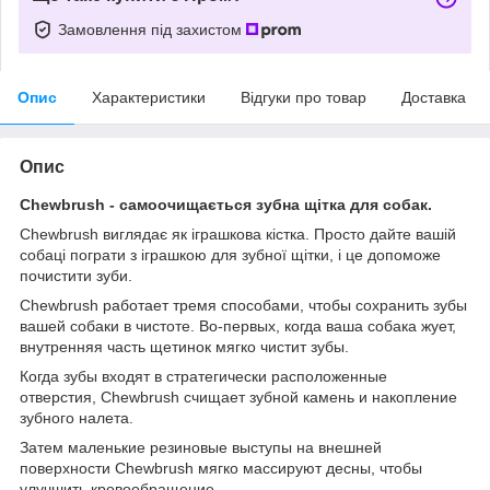
Замовлення під захистом
Опис
Характеристики
Відгуки про товар
Доставка
Опис
Chewbrush - самоочищається зубна щітка для собак.
Chewbrush виглядає як іграшкова кістка. Просто дайте вашій
собаці пограти з іграшкою для зубної щітки, і це допоможе
почистити зуби.
Chewbrush работает тремя способами, чтобы сохранить зубы
вашей собаки в чистоте. Во-первых, когда ваша собака жует,
внутренняя часть щетинок мягко чистит зубы.
Когда зубы входят в стратегически расположенные
отверстия, Chewbrush счищает зубной камень и накопление
зубного налета.
Затем маленькие резиновые выступы на внешней
поверхности Chewbrush мягко массируют десны, чтобы
улучшить кровообращение.