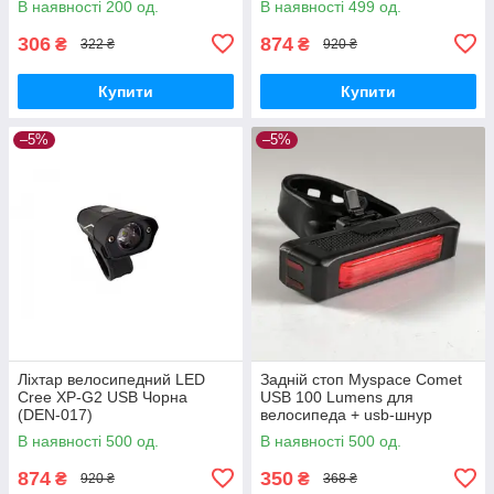
В наявності 200 од.
В наявності 499 од.
306
874
₴
₴
322 ₴
920 ₴
Купити
Купити
–5%
–5%
Ліхтар велосипедний LED
Задній стоп Myspace Comet
Cree XP-G2 USB Чорна
USB 100 Lumens для
(DEN-017)
велосипеда + usb-шнур
(DEN-019)
В наявності 500 од.
В наявності 500 од.
874
350
₴
₴
920 ₴
368 ₴