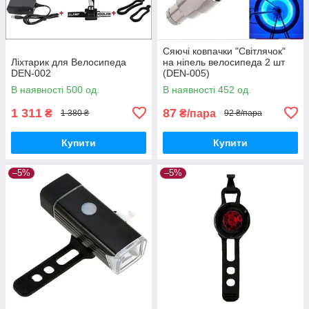
Сяючі ковпачки "Світлячок"
Ліхтарик для Велосипеда
на ніпель велосипеда 2 шт
DEN-002
(DEN-005)
В наявності 500 од.
В наявності 452 од.
1 311
87
₴
₴/пара
1 380 ₴
92 ₴/пара
Купити
Купити
–5%
–5%