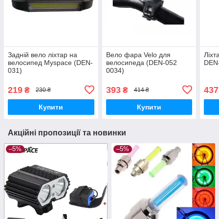
Задній вело ліхтар на
Вело фара Velo для
Ліхт
велосипед Myspace (DEN-
велосипеда (DEN-052
DEN
031)
0034)
219
393
437
₴
₴
230 ₴
414 ₴
Купити
Купити
Акційні пропозиції та новинки
–5%
–5%