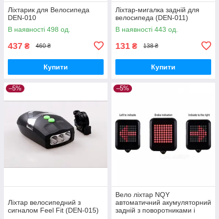
Ліхтарик для Велосипеда
Ліхтар-мигалка задній для
DEN-010
велосипеда (DEN-011)
В наявності 498 од.
В наявності 443 од.
437
131
₴
₴
460 ₴
138 ₴
Купити
Купити
–5%
–5%
Вело ліхтар NQY
Ліхтар велосипедний з
автоматичний акумуляторний
сигналом Feel Fit (DEN-015)
задній з поворотниками і
лазерної доріжкою (DEN-016)