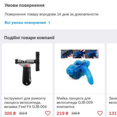
Умови повернення
Повернення товару впродовж 14 днів за домовленістю
Всі умови повернення
Подібні товари компанії
Інструмент для ремонту
Мийка ланцюга для
Захи
ланцюга велосипеда,
велосипеда GJB-009
вело
вичавка Feel Fit GJB-004
компактна
306
219
131
₴
₴
322 ₴
230 ₴