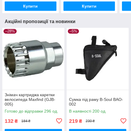
Купити
Купити
Акційні пропозиції та новинки
–28%
–5%
Знімач картриджа каретки
велосипеда Maxfind (GJB-
Сумка під раму B-Soul BAO-
005)
002
Готово до відправки 296 од.
В наявності 200 од.
132
219
₴
₴
184 ₴
230 ₴