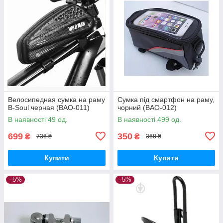
Велосипедная сумка на раму
Сумка під смартфон на раму,
B-Soul черная (BAO-011)
чорний (BAO-012)
В наявності 49 од.
В наявності 499 од.
699
350
₴
₴
736 ₴
368 ₴
Купити
Купити
–5%
–5%