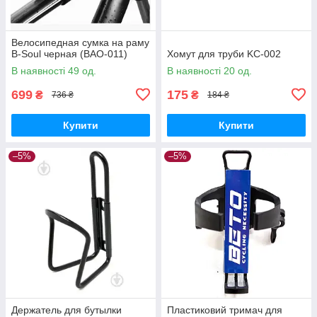
Велосипедная сумка на раму
B-Soul черная (BAO-011)
Хомут для труби KC-002
В наявності 49 од.
В наявності 20 од.
699
175
₴
₴
736 ₴
184 ₴
Купити
Купити
–5%
–5%
Держатель для бутылки
Пластиковий тримач для