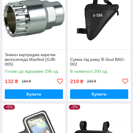
Знімач картриджа каретки
велосипеда Maxfind (GJB-
Сумка під раму B-Soul BAO-
005)
002
Готово до відправки 296 од.
В наявності 200 од.
132
219
₴
₴
184 ₴
230 ₴
Купити
Купити
–5%
–5%