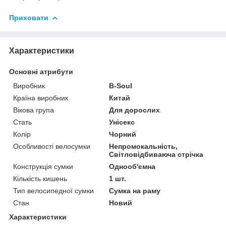
Приховати
Характеристики
Основні атрибути
Виробник
B-Soul
Країна виробник
Китай
Вікова група
Для дорослих
Стать
Унісекс
Колір
Чорний
Особливості велосумки
Непромокальність,
Світловідбиваюча стрічка
Конструкція сумки
Однооб'ємна
Кількість кишень
1 шт.
Тип велосипедної сумки
Сумка на раму
Стан
Новий
Характеристики