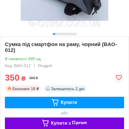
Сумка під смартфон на раму, чорний (BAO-
012)
В наявності 499 од.
Код: BAO-012
Роздріб
350
₴
368 ₴
Економія
18 ₴
Залишилось
2 дні
Купити
або
Купити з