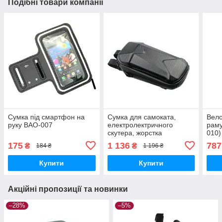
Подібні товари компанії
Сумка під смартфон на
Сумка для самоката,
Вело
руку BAO-007
електролектричного
раму
скутера, жорстка
010)
водонепроникна з ЕВА
175
1 136
787
₴
₴
184 ₴
1 196 ₴
Чорний BAO-031
Купити
Купити
Акційні пропозиції та новинки
–28%
–5%