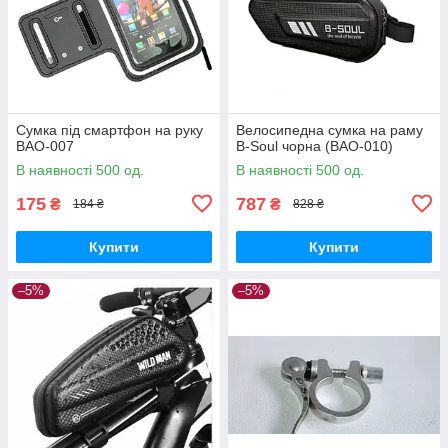
Сумка під смартфон на руку
Велосипедна сумка на раму
BAO-007
B-Soul чорна (BAO-010)
В наявності 500 од.
В наявності 500 од.
175
787
₴
₴
184 ₴
828 ₴
Купити
Купити
–5%
–5%